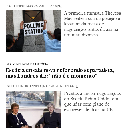
P. G.
|
Londres
|
JUN 08, 2017 - 22:46
EDT
A primeira-ministra Theresa
May reitera sua disposição a
levantar da mesa de
negociação, antes de assinar
um mau divórcio
INDEPENDÊNCIA DA ESCÓCIA
Escócia ensaia novo referendo separatista,
mas Londres diz: “não é o momento”
PABLO GUIMÓN
|
Londres
|
MAR 28, 2017 - 09:44
EDT
Prestes a iniciar negociações
do Brexit, Reino Unido tem
que lidar com plano de
escoceses de ficar na UE