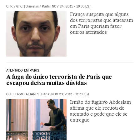
C. P.
/
G. C.
|
Bruxelas / Paris
|
NOV 24, 2015 - 16:35
EST
França suspeita que alguns
dos terroristas que atacaram
em Paris queriam fazer
outros atentados
ATENTADO EM PARIS
A fuga do único terrorista de Paris que
escapou deixa muitas dúvidas
GUILLERMO ALTARES
|
Paris
|
NOV 23, 2015 - 11:51
EST
Irmão do fugitivo Abdeslam
afirma que ele recuou de
atentado e pede que ele se
entregue