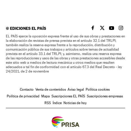
©
EDICIONES EL PAÍS
EL PAÍS BRASIL EN
EL PAÍS BRASI
EL PAÍS B
EL PA
EL PAÍS ejerce la oposición expresa frente al uso de sus obras y prestaciones en
la elaboración de revistas de prensa prevista en el artículo 32.1 del TRLPI;
también realiza la reserva expresa frente a la reproducción, distribución y
comunicación pública de sus trabajos y artículos sobre temas de actualidad
prevista en el artículo 33.1 del TRLPI; y, asimismo, realiza una reserva expresa
de las reproducciones y usos de las obras y otras prestaciones accesibles desde
este sitio web a medios de lectura mecánica u otros medios que resulten
adecuados a tal fin de conformidad con el artículo 67.3 del Real Decreto - ley
24/2021, de 2 de noviembre
Contacto
Venta de contenidos
Aviso legal
Política cookies
Política de privacidad
Mapa
Suscripciones EL PAÍS
Suscripciones empresas
RSS
Índice
Noticias de hoy