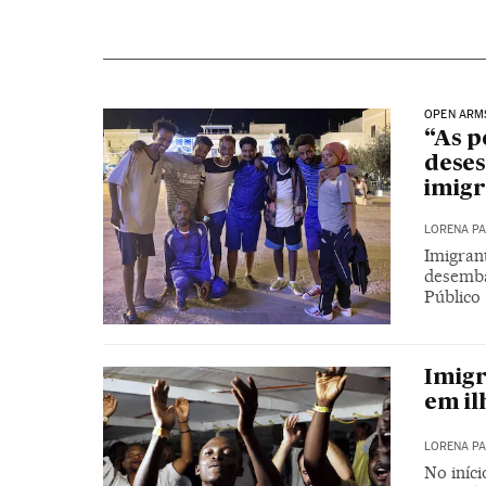
OPEN ARM
“As p
deses
imigr
LORENA P
Imigran
desemba
Público
Imig
em il
LORENA P
No iníc