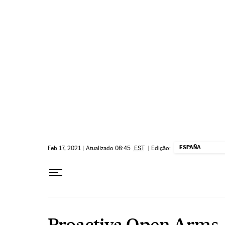
Pular para o conteúdo
ESPAÑA
Feb 17, 2021
|
Atualizado 08:45
EST
|
Edição:
Proactiva Open Arms