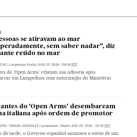
S
essoas se atiravam ao mar
peradamente, sem saber nadar”, diz
ante retido no mar
ACHO
|
Lampedusa (Italia)
|
AUG 23, 2019 - 09:06
EDT
tes do ‘Open Arms’ relatam sua odisseia após
rcar em Lampedusa com autorização do Ministério
rantes do ‘Open Arms’ desembarcam
ha italiana após ordem de promotor
ACHO
/
MIGUEL GONZÁLEZ
|
Lampedusa / Madri
|
AUG 20, 2019 - 20:10
EDT
io da tarde, o Governo espanhol anunciou o envio de um