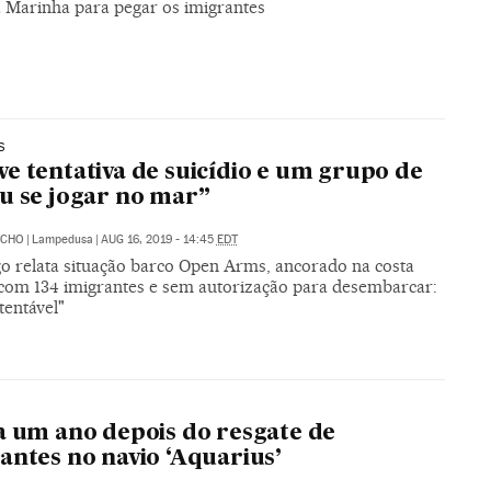
a Marinha para pegar os imigrantes
S
e tentativa de suicídio e um grupo de
u se jogar no mar”
ACHO
|
Lampedusa
|
AUG 16, 2019 - 14:45
EDT
go relata situação barco Open Arms, ancorado na costa
a com 134 imigrantes e sem autorização para desembarcar:
tentável"
a um ano depois do resgate de
antes no navio ‘Aquarius’