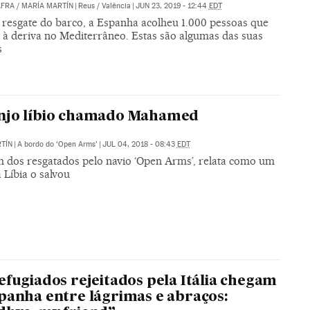
AFRA
/
MARÍA MARTÍN
|
Reus / Valência
|
JUN 23, 2019 - 12:44
EDT
 resgate do barco, a Espanha acolheu 1.000 pessoas que
 à deriva no Mediterrâneo. Estas são algumas das suas
s
njo líbio chamado Mahamed
TÍN
|
A bordo do ‘Open Arms’
|
JUL 04, 2018 - 08:43
EDT
um dos resgatados pelo navio ‘Open Arms’, relata como um
 Líbia o salvou
efugiados rejeitados pela Itália chegam
panha entre lágrimas e abraços: