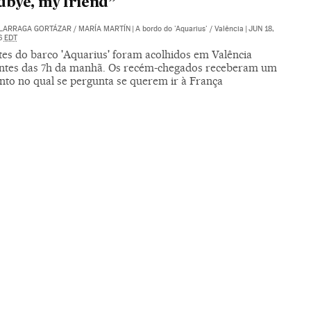
bye, my friend”
ALARRAGA GORTÁZAR
/
MARÍA MARTÍN
|
A bordo do 'Aquarius' / Valência
|
JUN 18,
16
EDT
tes do barco 'Aquarius' foram acolhidos em Valência
ntes das 7h da manhã. Os recém-chegados receberam um
to no qual se pergunta se querem ir à França