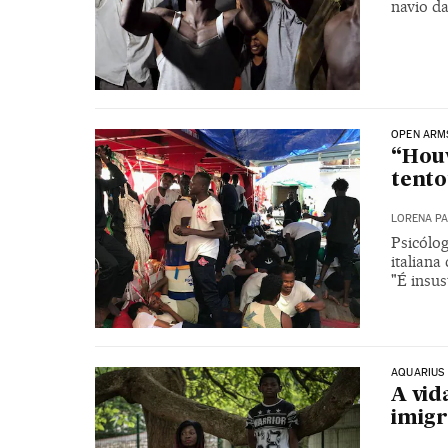
navio d
OPEN ARM
“Houv
tento
LORENA P
Psicólo
italian
"É insus
AQUARIUS
A vid
imigr