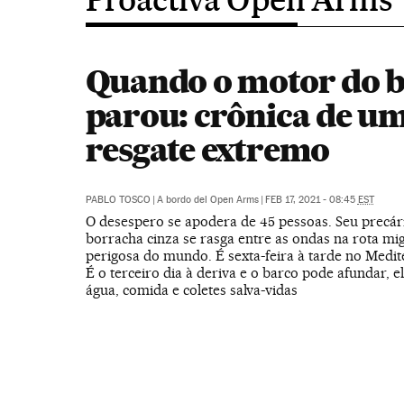
Quando o motor do b
parou: crônica de u
resgate extremo
PABLO TOSCO
|
A bordo del Open Arms
|
FEB 17, 2021 - 08:45
EST
O desespero se apodera de 45 pessoas. Seu precár
borracha cinza se rasga entre as ondas na rota mi
perigosa do mundo. É sexta-feira à tarde no Medit
É o terceiro dia à deriva e o barco pode afundar, e
água, comida e coletes salva-vidas