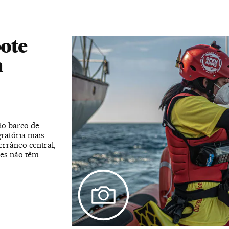
ote
m
io barco de
gratória mais
errâneo central;
les não têm