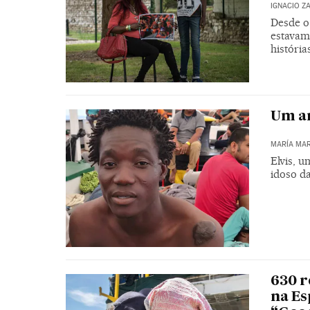
IGNACIO Z
Desde o
estavam
história
Um a
MARÍA MAR
Elvis, 
idoso da
630 r
na Es