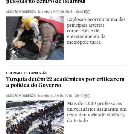
pessoas no centro de Istambul
ANDRÉS MOURENZA
|
Istambul
|
MAR 19, 2016 - 10:19
EDT
Explosão ocorreu numa das
principais artérias
comerciais e de
entretenimento da
metrópole turca
LIBERDADE DE EXPRESSÃO
Turquia detém 22 acadêmicos por criticarem
a política do Governo
ANDRÉS MOURENZA
|
Istambul
|
JAN 16, 2016 - 09:49
EST
Mais de 2.000 professores
universitários assinaram um
texto denunciando violência
do Estado