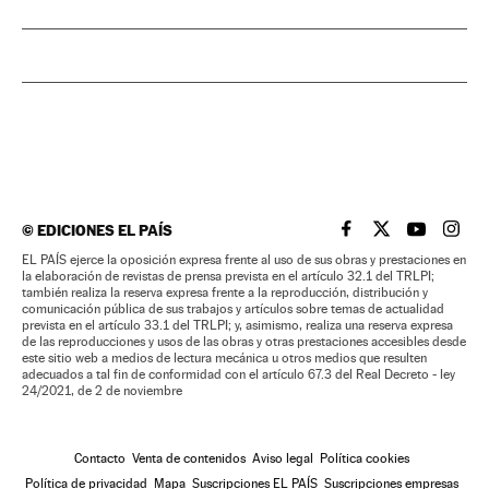
©
EDICIONES EL PAÍS
EL PAÍS BRASIL EN
EL PAÍS BRASI
EL PAÍS B
EL PA
EL PAÍS ejerce la oposición expresa frente al uso de sus obras y prestaciones en
la elaboración de revistas de prensa prevista en el artículo 32.1 del TRLPI;
también realiza la reserva expresa frente a la reproducción, distribución y
comunicación pública de sus trabajos y artículos sobre temas de actualidad
prevista en el artículo 33.1 del TRLPI; y, asimismo, realiza una reserva expresa
de las reproducciones y usos de las obras y otras prestaciones accesibles desde
este sitio web a medios de lectura mecánica u otros medios que resulten
adecuados a tal fin de conformidad con el artículo 67.3 del Real Decreto - ley
24/2021, de 2 de noviembre
Contacto
Venta de contenidos
Aviso legal
Política cookies
Política de privacidad
Mapa
Suscripciones EL PAÍS
Suscripciones empresas