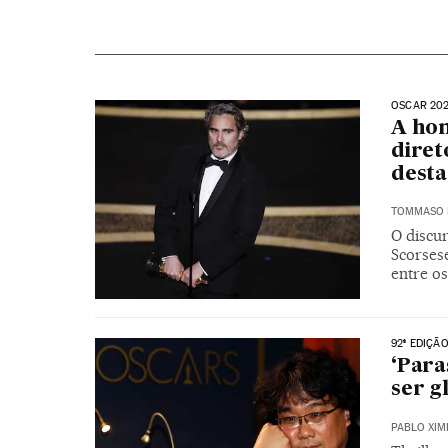
OSCAR 20
A ho
diret
desta
TOMMASO 
O discu
Scorses
entre o
92ª EDIÇÃ
‘Para
ser g
PABLO XIM