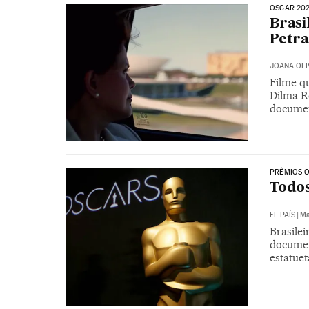
OSCAR 20
Brasi
Petra
JOANA OLI
Filme q
Dilma R
docume
PRÊMIOS 
Todos
EL PAÍS
|
Ma
Brasile
documen
estatue