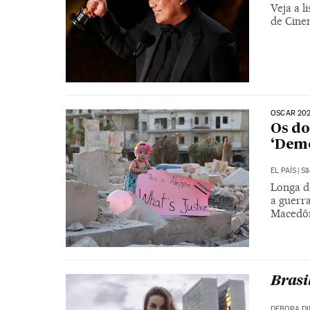
Veja a 
de Cine
OSCAR 20
Os d
‘Demo
EL PAÍS
|
Sã
Longa d
a guerr
Macedôn
Brasi
DEBORA DI