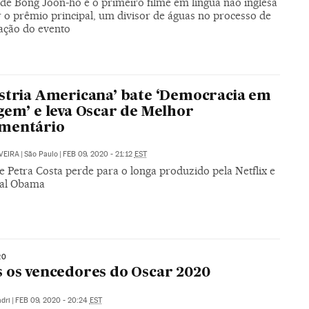
 de Bong Joon-ho é o primeiro filme em língua não inglesa
r o prêmio principal, um divisor de águas no processo de
zação do evento
stria Americana’ bate ‘Democracia em
gem’ e leva Oscar de Melhor
mentário
VEIRA
|
São Paulo
|
FEB 09, 2020 - 21:12
EST
 Petra Costa perde para o longa produzido pela Netflix e
sal Obama
20
 os vencedores do Oscar 2020
dri
|
FEB 09, 2020 - 20:24
EST