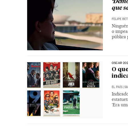
‘Demo
que s
FELIPE BET
Ninguém
o impea
pública 
OSCAR 20
O que
indic
EL PAÍS
|
Sã
Indicado
estatuet
‘Era um