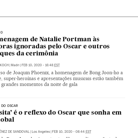
20
menagem de Natalie Portman às
oras ignoradas pelo Oscar e outros
ques da cerimônia
KOCH
|
Madri
|
FEB 10, 2020 - 16:48
EST
rso de Joaquin Phoenix, a homenagem de Bong Joon-ho a
e, super-heroínas e apresentações musicais estão também
s grandes momentos da noite de gala
O DO OSCAR
sita’ é o reflexo do Oscar que sonha em
lobal
ÉNEZ DE SANDOVAL
|
Los Angeles
|
FEB 10, 2020 - 08:44
EST