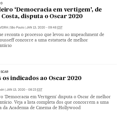
20
leiro ‘Democracia em vertigem’, de
 Costa, disputa o Oscar 2020
VEIRA
|
São Paulo
|
JAN 13, 2020 - 09:48
EST
ue reconta o processo que levou ao impeachment de
ousseff concorre a uma estatueta de melhor
ntário
OSCAR
 os indicados ao Oscar 2020
dri
|
JAN 13, 2020 - 08:23
EST
iro ‘Democracia em Vertigem’ disputa o Oscar de melhor
tário. Veja a lista completa dos que concorrem a uma
ta da Academia de Cinema de Hollywood