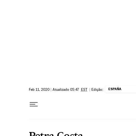
Pular para o conteúdo
ESPAÑA
Feb 11, 2020
|
Atualizado 05:47
EST
|
Edição:
Petra Costa