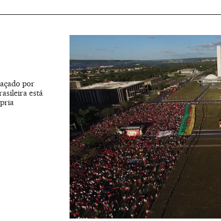
haçado por
asileira está
pria