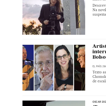
Descrev
Na novil
suspeita
Artis
inter
Bols
EL PAÍS
|
Sã
Texto a
Chomsky
de escal
OSCAR 20