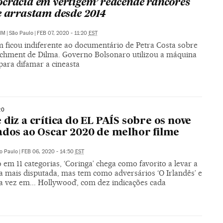
cracia em vertigem’ reacende rancores
e arrastam desde 2014
IM
|
São Paulo
|
FEB 07, 2020 - 11:20
EST
 ficou indiferente ao documentário de Petra Costa sobre
chment de Dilma. Governo Bolsonaro utilizou a máquina
para difamar a cineasta
20
 diz a crítica do EL PAÍS sobre os nove
ados ao Oscar 2020 de melhor filme
o Paulo
|
FEB 06, 2020 - 14:50
EST
 em 11 categorias, ‘Coringa’ chega como favorito a levar a
a mais disputada, mas tem como adversários ‘O Irlandês’ e
a vez em... Hollywood’, com dez indicações cada