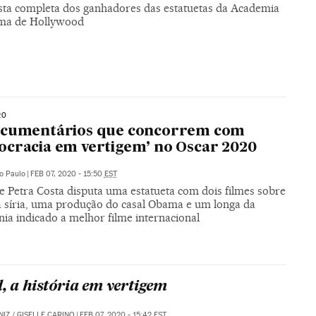
lista completa dos ganhadores das estatuetas da Academia
ma de Hollywood
20
ocumentários que concorrem com
cracia em vertigem’ no Oscar 2020
o Paulo
|
FEB 07, 2020 - 15:50
EST
e Petra Costa disputa uma estatueta com dois filmes sobre
a síria, uma produção do casal Obama e um longa da
ia indicado a melhor filme internacional
l, a história em vertigem
NIZ
/
GISELLE CARINO
|
FEB 07, 2020 - 15:42
EST