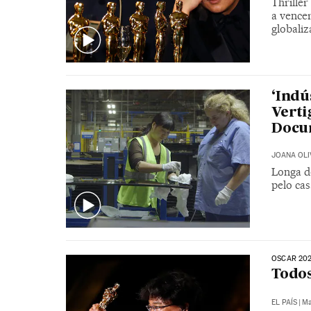
Thriller
a vence
globali
‘Indú
Verti
Docu
JOANA OLI
Longa de
pelo ca
OSCAR 20
Todos
EL PAÍS
|
Ma