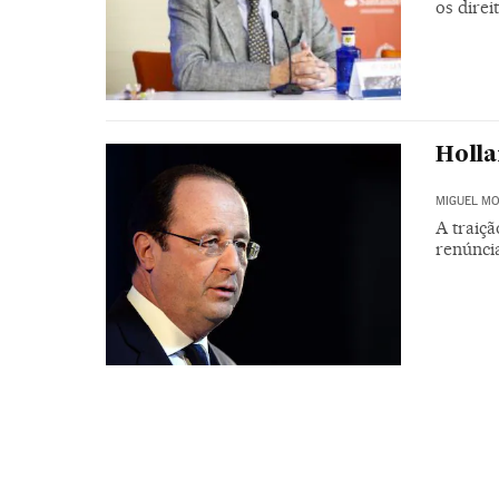
os direi
Holla
MIGUEL M
A traiçã
renúnci