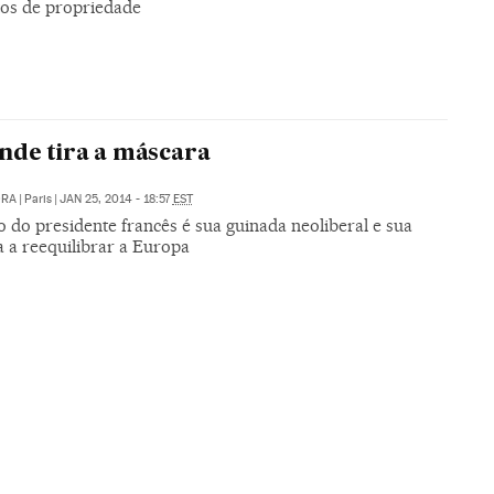
tos de propriedade
nde tira a máscara
ORA
|
Paris
|
JAN 25, 2014 - 18:57
EST
o do presidente francês é sua guinada neoliberal e sua
a a reequilibrar a Europa