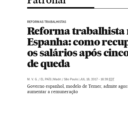
REFORMAS TRABALHISTAS
Reforma trabalhista
Espanha: como recu
os salários após cinc
de queda
M. V. G.
/
EL PAÍS
|
Madri / São Paulo
|
JUL 18, 2017 - 16:39
EDT
Governo espanhol, modelo de Temer, admite agora
aumentar a remuneração