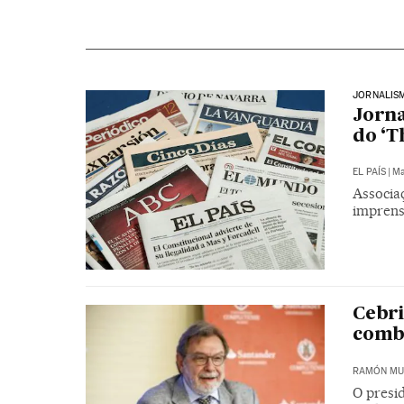
JORNALIS
Jorna
do ‘T
EL PAÍS
|
Ma
Associaç
imprens
Cebri
comba
RAMÓN MU
O presi