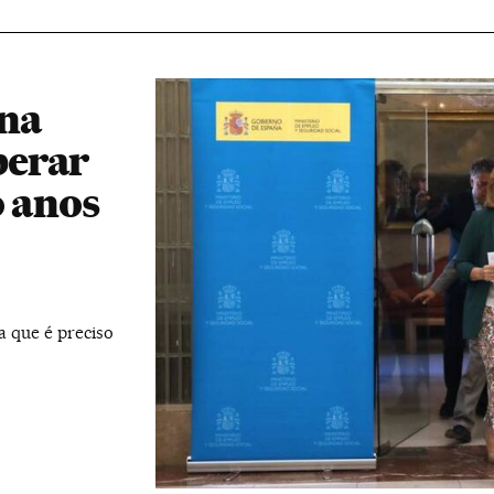
 na
perar
o anos
 que é preciso