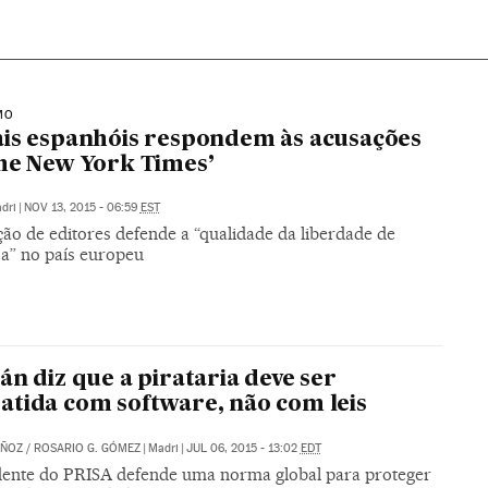
MO
is espanhóis respondem às acusações
he New York Times’
dri
|
NOV 13, 2015 - 06:59
EST
ão de editores defende a “qualidade da liberdade de
a” no país europeu
án diz que a pirataria deve ser
tida com software, não com leis
ÑOZ
/
ROSARIO G. GÓMEZ
|
Madri
|
JUL 06, 2015 - 13:02
EDT
dente do PRISA defende uma norma global para proteger