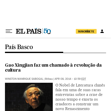
Pular para o conteúdo
SUSCRÍBETE
País Basco
Gao Xingjian faz um chamado à revolução da
cultura
WINSTON MANRIQUE SABOGAL
|
Bilbau
|
APR 08, 2014 - 10:59
EDT
O Nobel de Literatura chinês
fala em uma de suas raras
entrevistas sobre a crise de
nosso tempo e exorta os
criadores a construir um
novo Renascimento