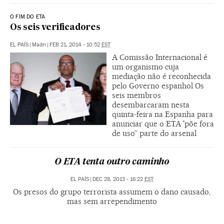
O FIM DO ETA
Os seis verificadores
EL PAÍS
|
Madri
|
FEB 21, 2014 - 10:52
EST
A Comissão Internacional é
um organismo cuja
mediação não é reconhecida
pelo Governo espanhol Os
seis membros
desembarcaram nesta
quinta-feira na Espanha para
anunciar que o ETA 'põe fora
de uso” parte do arsenal
O ETA tenta outro caminho
EL PAÍS
|
DEC 28, 2013 - 16:22
EST
Os presos do grupo terrorista assumem o dano causado,
mas sem arrependimento