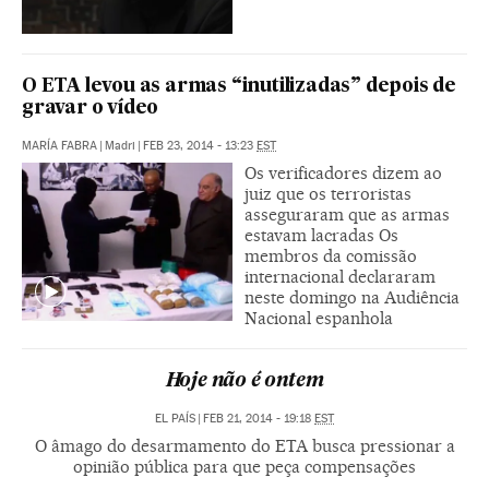
O ETA levou as armas “inutilizadas” depois de
gravar o vídeo
MARÍA FABRA
|
Madri
|
FEB 23, 2014 - 13:23
EST
Os verificadores dizem ao
juiz que os terroristas
asseguraram que as armas
estavam lacradas Os
membros da comissão
internacional declararam
neste domingo na Audiência
Nacional espanhola
Hoje não é ontem
EL PAÍS
|
FEB 21, 2014 - 19:18
EST
O âmago do desarmamento do ETA busca pressionar a
opinião pública para que peça compensações