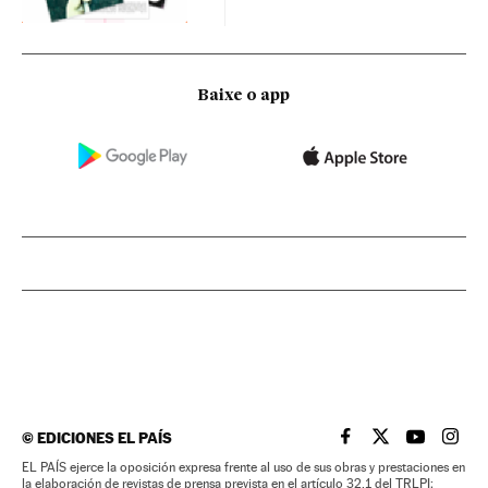
Baixe o app
©
EDICIONES EL PAÍS
EL PAÍS BRASIL EN
EL PAÍS BRASI
EL PAÍS B
EL PA
EL PAÍS ejerce la oposición expresa frente al uso de sus obras y prestaciones en
la elaboración de revistas de prensa prevista en el artículo 32.1 del TRLPI;