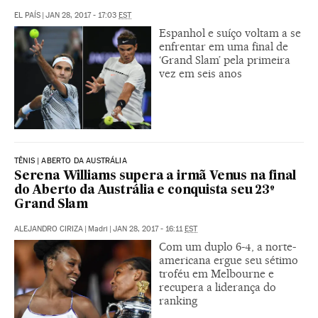
EL PAÍS
|
JAN 28, 2017 - 17:03
EST
Espanhol e suíço voltam a se
enfrentar em uma final de
‘Grand Slam’ pela primeira
vez em seis anos
TÊNIS | ABERTO DA AUSTRÁLIA
Serena Williams supera a irmã Venus na final
do Aberto da Austrália e conquista seu 23º
Grand Slam
ALEJANDRO CIRIZA
|
Madri
|
JAN 28, 2017 - 16:11
EST
Com um duplo 6-4, a norte-
americana ergue seu sétimo
troféu em Melbourne e
recupera a liderança do
ranking