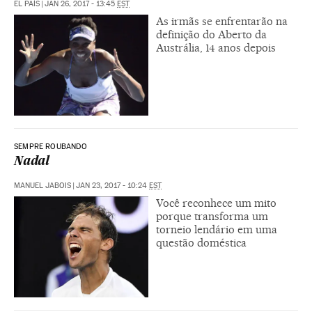
EL PAÍS
|
JAN 26, 2017 - 13:45
EST
As irmãs se enfrentarão na
definição do Aberto da
Austrália, 14 anos depois
SEMPRE ROUBANDO
Nadal
MANUEL JABOIS
|
JAN 23, 2017 - 10:24
EST
Você reconhece um mito
porque transforma um
torneio lendário em uma
questão doméstica