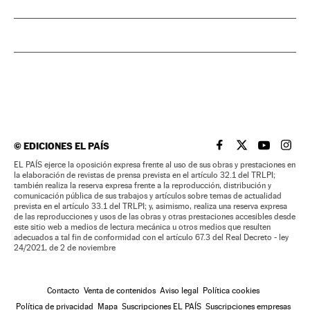
©
EDICIONES EL PAÍS
EL PAÍS BRASIL EN
EL PAÍS BRASI
EL PAÍS B
EL PA
EL PAÍS ejerce la oposición expresa frente al uso de sus obras y prestaciones en
la elaboración de revistas de prensa prevista en el artículo 32.1 del TRLPI;
también realiza la reserva expresa frente a la reproducción, distribución y
comunicación pública de sus trabajos y artículos sobre temas de actualidad
prevista en el artículo 33.1 del TRLPI; y, asimismo, realiza una reserva expresa
de las reproducciones y usos de las obras y otras prestaciones accesibles desde
este sitio web a medios de lectura mecánica u otros medios que resulten
adecuados a tal fin de conformidad con el artículo 67.3 del Real Decreto - ley
24/2021, de 2 de noviembre
Contacto
Venta de contenidos
Aviso legal
Política cookies
Política de privacidad
Mapa
Suscripciones EL PAÍS
Suscripciones empresas