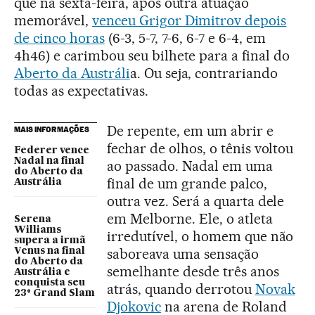
que na sexta-feira, após outra atuação
memorável,
venceu Grigor Dimitrov depois
de cinco horas
(6-3, 5-7, 7-6, 6-7 e 6-4, em
4h46) e carimbou seu bilhete para a final do
Aberto da Austráli
a. Ou seja, contrariando
todas as expectativas.
De repente, em um abrir e
MAIS INFORMAÇÕES
fechar de olhos, o tênis voltou
Federer vence
Nadal na final
ao passado. Nadal em uma
do Aberto da
final de um grande palco,
Austrália
outra vez. Será a quarta dele
em Melborne. Ele, o atleta
Serena
Williams
irredutível, o homem que não
supera a irmã
saboreava uma sensação
Venus na final
do Aberto da
semelhante desde três anos
Austrália e
conquista seu
atrás, quando derrotou
Novak
23º Grand Slam
Djokovic
na arena de Roland