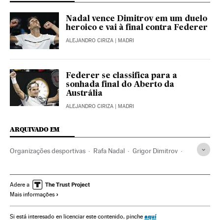
Nadal vence Dimitrov em um duelo
heroico e vai à final contra Federer
ALEJANDRO CIRIZA
| MADRI
Federer se classifica para a
sonhada final do Aberto da
Austrália
ALEJANDRO CIRIZA
| MADRI
ARQUIVADO EM
Organizações desportivas
Rafa Nadal
Grigor Dimitrov
Roger Federer
Austrália
Oceania
ATP Tour
Open Australia 2017
Open Australia
Grand Slam
Adere a
Mais informações
Tênis
Competições
Esportes
aquí
Si está interesado en licenciar este contenido, pinche