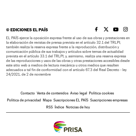
©
EDICIONES EL PAÍS
EL PAÍS BRASIL EN
EL PAÍS BRASI
EL PAÍS B
EL PA
EL PAÍS ejerce la oposición expresa frente al uso de sus obras y prestaciones en
la elaboración de revistas de prensa prevista en el artículo 32.1 del TRLPI;
también realiza la reserva expresa frente a la reproducción, distribución y
comunicación pública de sus trabajos y artículos sobre temas de actualidad
prevista en el artículo 33.1 del TRLPI; y, asimismo, realiza una reserva expresa
de las reproducciones y usos de las obras y otras prestaciones accesibles desde
este sitio web a medios de lectura mecánica u otros medios que resulten
adecuados a tal fin de conformidad con el artículo 67.3 del Real Decreto - ley
24/2021, de 2 de noviembre
Contacto
Venta de contenidos
Aviso legal
Política cookies
Política de privacidad
Mapa
Suscripciones EL PAÍS
Suscripciones empresas
RSS
Índice
Noticias de hoy