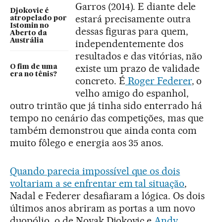
Garros (2014). E diante dele
Djokovic é
estará precisamente outra
atropelado por
Istomin no
dessas figuras para quem,
Aberto da
Austrália
independentemente dos
resultados e das vitórias, não
existe um prazo de validade
O fim de uma
era no tênis?
concreto. É
Roger Federer
, o
velho amigo do espanhol,
outro trintão que já tinha sido enterrado há
tempo no cenário das competições, mas que
também demonstrou que ainda conta com
muito fôlego e energia aos 35 anos.
Quando parecia impossível que os dois
voltariam a se enfrentar em tal situação
,
Nadal e Federer desafiaram a lógica. Os dois
últimos anos abriram as portas a um novo
duopólio, o de Novak Djokovic e
Andy