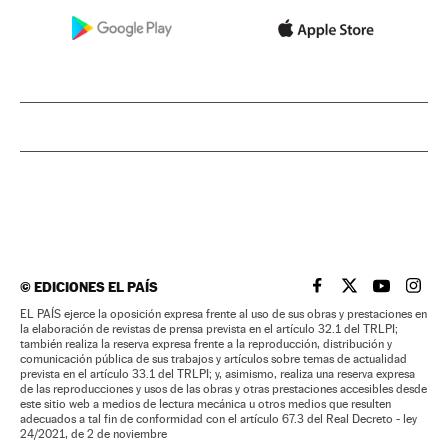
©
EDICIONES EL PAÍS
EL PAÍS BRASIL EN
EL PAÍS BRASI
EL PAÍS B
EL PA
EL PAÍS ejerce la oposición expresa frente al uso de sus obras y prestaciones en
la elaboración de revistas de prensa prevista en el artículo 32.1 del TRLPI;
también realiza la reserva expresa frente a la reproducción, distribución y
comunicación pública de sus trabajos y artículos sobre temas de actualidad
prevista en el artículo 33.1 del TRLPI; y, asimismo, realiza una reserva expresa
de las reproducciones y usos de las obras y otras prestaciones accesibles desde
este sitio web a medios de lectura mecánica u otros medios que resulten
adecuados a tal fin de conformidad con el artículo 67.3 del Real Decreto - ley
24/2021, de 2 de noviembre