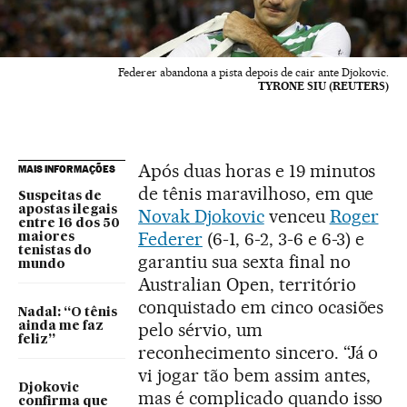
Federer abandona a pista depois de cair ante Djokovic.
TYRONE SIU (REUTERS)
Após duas horas e 19 minutos
MAIS INFORMAÇÕES
de tênis maravilhoso, em que
Suspeitas de
apostas ilegais
Novak Djokovic
venceu
Roger
entre 16 dos 50
Federer
(6-1, 6-2, 3-6 e 6-3) e
maiores
tenistas do
garantiu sua sexta final no
mundo
Australian Open, território
conquistado em cinco ocasiões
Nadal: “O tênis
pelo sérvio, um
ainda me faz
feliz”
reconhecimento sincero. “Já o
vi jogar tão bem assim antes,
Djokovic
mas é complicado quando isso
confirma que