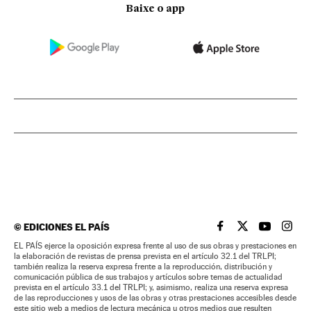
Baixe o app
©
EDICIONES EL PAÍS
EL PAÍS BRASIL EN
EL PAÍS BRASI
EL PAÍS B
EL PA
EL PAÍS ejerce la oposición expresa frente al uso de sus obras y prestaciones en
la elaboración de revistas de prensa prevista en el artículo 32.1 del TRLPI;
también realiza la reserva expresa frente a la reproducción, distribución y
comunicación pública de sus trabajos y artículos sobre temas de actualidad
prevista en el artículo 33.1 del TRLPI; y, asimismo, realiza una reserva expresa
de las reproducciones y usos de las obras y otras prestaciones accesibles desde
este sitio web a medios de lectura mecánica u otros medios que resulten