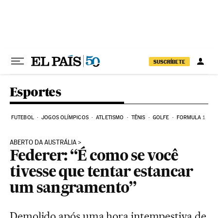
Pular para o conteúdo
SUSCRÍBETE
Esportes
FUTEBOL
JOGOS OLÍMPICOS
ATLETISMO
TÊNIS
GOLFE
FORMULA 1
ABERTO DA AUSTRÁLIA
Federer: “É como se você
tivesse que tentar estancar
um sangramento”
Demolido após uma hora intempestiva de