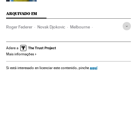
ARQUIVADO EM
Roger Federer
Novak Djokovic
Melbourne
Open Australia
Austrália
Oceania
ATP Tour
Organizações desportivas
Grand Slam
Tênis
Adere a
Mais informações
Competições
Esportes
Open Australia 2016
aquí
Si está interesado en licenciar este contenido, pinche