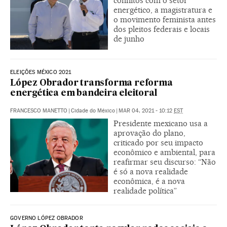
conflitos com o setor
energético, a magistratura e
o movimento feminista antes
dos pleitos federais e locais
de junho
ELEIÇÕES MÉXICO 2021
López Obrador transforma reforma
energética em bandeira eleitoral
FRANCESCO MANETTO
|
Cidade do México
|
MAR 04, 2021 - 10:12
EST
Presidente mexicano usa a
aprovação do plano,
criticado por seu impacto
econômico e ambiental, para
reafirmar seu discurso: “Não
é só a nova realidade
econômica, é a nova
realidade política”
GOVERNO LÓPEZ OBRADOR