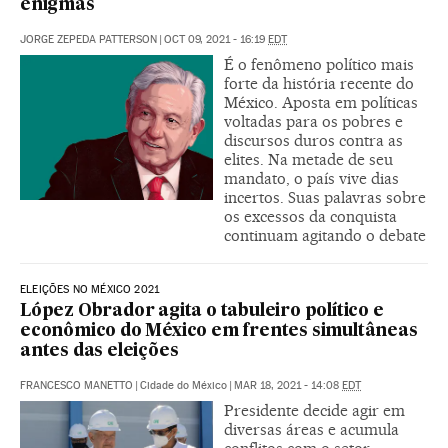
enigmas
JORGE ZEPEDA PATTERSON
|
OCT 09, 2021 - 16:19
EDT
É o fenômeno político mais
forte da história recente do
México. Aposta em políticas
voltadas para os pobres e
discursos duros contra as
elites. Na metade de seu
mandato, o país vive dias
incertos. Suas palavras sobre
os excessos da conquista
continuam agitando o debate
ELEIÇÕES NO MÉXICO 2021
López Obrador agita o tabuleiro político e
econômico do México em frentes simultâneas
antes das eleições
FRANCESCO MANETTO
|
Cidade do México
|
MAR 18, 2021 - 14:08
EDT
Presidente decide agir em
diversas áreas e acumula