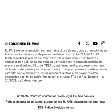
©
EDICIONES EL PAÍS
EL PAÍS BRASIL EN
EL PAÍS BRASI
EL PAÍS B
EL PA
EL PAÍS ejerce la oposición expresa frente al uso de sus obras y prestaciones en
la elaboración de revistas de prensa prevista en el artículo 32.1 del TRLPI;
también realiza la reserva expresa frente a la reproducción, distribución y
comunicación pública de sus trabajos y artículos sobre temas de actualidad
prevista en el artículo 33.1 del TRLPI; y, asimismo, realiza una reserva expresa
de las reproducciones y usos de las obras y otras prestaciones accesibles desde
este sitio web a medios de lectura mecánica u otros medios que resulten
adecuados a tal fin de conformidad con el artículo 67.3 del Real Decreto - ley
24/2021, de 2 de noviembre
Contacto
Venta de contenidos
Aviso legal
Política cookies
Política de privacidad
Mapa
Suscripciones EL PAÍS
Suscripciones empresas
RSS
Índice
Noticias de hoy