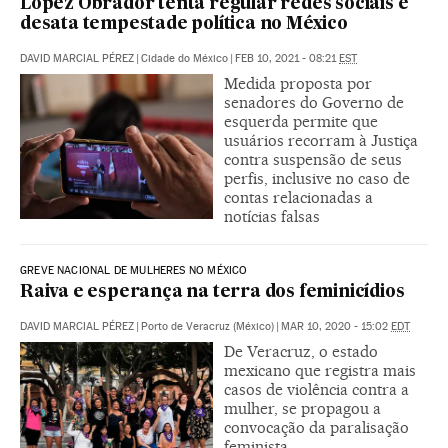
López Obrador tenta regular redes sociais e
desata tempestade política no México
DAVID MARCIAL PÉREZ
|
Cidade do México
|
FEB 10, 2021 - 08:21
EST
Medida proposta por
senadores do Governo de
esquerda permite que
usuários recorram à Justiça
contra suspensão de seus
perfis, inclusive no caso de
contas relacionadas a
notícias falsas
GREVE NACIONAL DE MULHERES NO MÉXICO
Raiva e esperança na terra dos feminicídios
DAVID MARCIAL PÉREZ
|
Porto de Veracruz (México)
|
MAR 10, 2020 - 15:02
EDT
De Veracruz, o estado
mexicano que registra mais
casos de violência contra a
mulher, se propagou a
convocação da paralisação
feminista