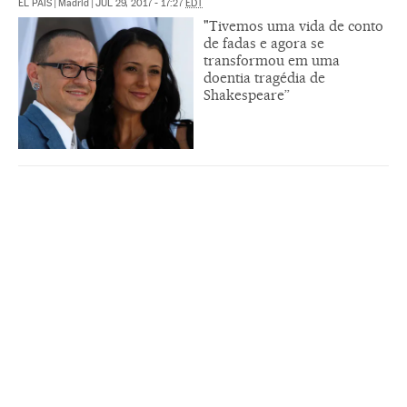
EL PAÍS
|
Madrid
|
JUL 29, 2017 - 17:27
EDT
"Tivemos uma vida de conto
de fadas e agora se
transformou em uma
doentia tragédia de
Shakespeare”