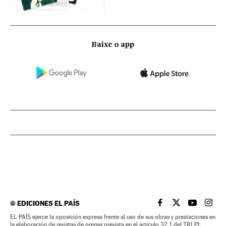
Baixe o app
©
EDICIONES EL PAÍS
EL PAÍS BRASIL EN
EL PAÍS BRASI
EL PAÍS B
EL PA
EL PAÍS ejerce la oposición expresa frente al uso de sus obras y prestaciones en
la elaboración de revistas de prensa prevista en el artículo 32.1 del TRLPI;