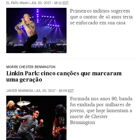
EL PAÍS
|
Madri
|
JUL 20, 2017 - 18:11
EDT
Primeiros indícios sugerem
que o cantor de 41 anos teria
se enforcado em sua casa
MORRE CHESTER BENNINGTON
Linkin Park: cinco canções que marcaram
uma geração
JAVIER MARMISA
|
JUL 20, 2017 - 18:09
EDT
Formada nos anos 90, banda
foi exaltada por milhares de
jovens, que hoje lamentam a
morte de Chester
Bennington