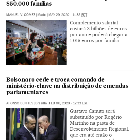
850.000 famílias
MANUEL V. GÓMEZ
|
Madri
|
MAY 29, 2020 - 11:38
EDT
Complemento salarial
custará 3 bilhões de euros
por ano e poderá chegar a
1.015 euros por família
Bolsonaro cede e troca comando de
ministério-chave na distribuição de emendas
parlamentares
AFONSO BENITES
|
Brasília
|
FEB 06, 2020 - 17:33
EST
Gustavo Canuto será
substituído por Rogério
Marinho na pasta de
Desenvolvimento Regional,
que era até então o