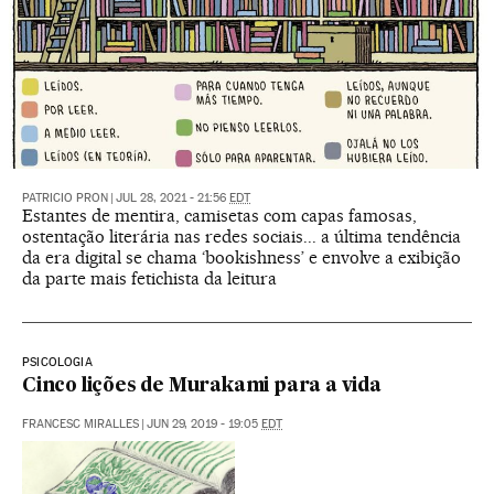
PATRICIO PRON
|
JUL 28, 2021 - 21:56
EDT
Estantes de mentira, camisetas com capas famosas,
ostentação literária nas redes sociais... a última tendência
da era digital se chama ‘bookishness’ e envolve a exibição
da parte mais fetichista da leitura
PSICOLOGIA
Cinco lições de Murakami para a vida
FRANCESC MIRALLES
|
JUN 29, 2019 - 19:05
EDT