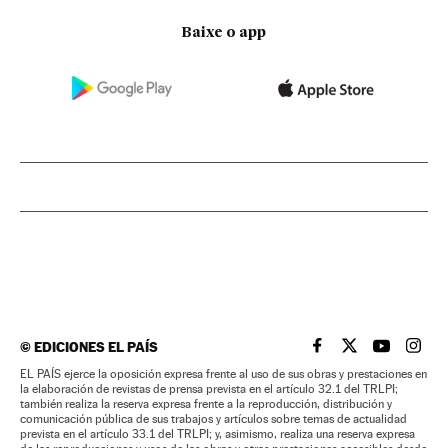
Baixe o app
©
EDICIONES EL PAÍS
EL PAÍS BRASIL EN
EL PAÍS BRASI
EL PAÍS B
EL PA
EL PAÍS ejerce la oposición expresa frente al uso de sus obras y prestaciones en
la elaboración de revistas de prensa prevista en el artículo 32.1 del TRLPI;
también realiza la reserva expresa frente a la reproducción, distribución y
comunicación pública de sus trabajos y artículos sobre temas de actualidad
prevista en el artículo 33.1 del TRLPI; y, asimismo, realiza una reserva expresa