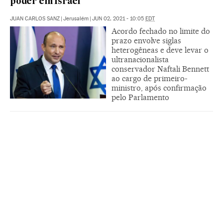
poder em Israel
JUAN CARLOS SANZ
|
Jerusalém
|
JUN 02, 2021 - 10:05
EDT
Acordo fechado no limite do
prazo envolve siglas
heterogêneas e deve levar o
ultranacionalista
conservador Naftali Bennett
ao cargo de primeiro-
ministro, após confirmação
pelo Parlamento