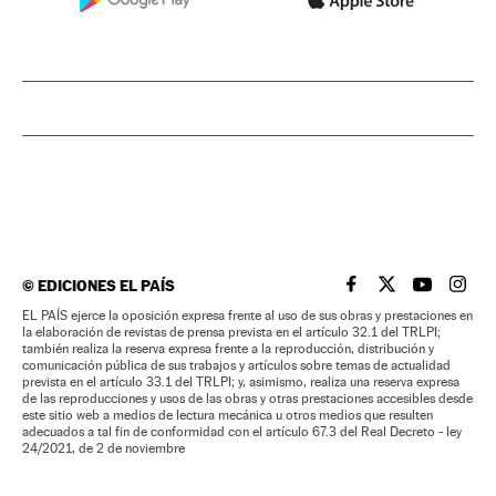
©
EDICIONES EL PAÍS
EL PAÍS BRASIL EN
EL PAÍS BRASI
EL PAÍS B
EL PA
EL PAÍS ejerce la oposición expresa frente al uso de sus obras y prestaciones en
la elaboración de revistas de prensa prevista en el artículo 32.1 del TRLPI;
también realiza la reserva expresa frente a la reproducción, distribución y
comunicación pública de sus trabajos y artículos sobre temas de actualidad
prevista en el artículo 33.1 del TRLPI; y, asimismo, realiza una reserva expresa
de las reproducciones y usos de las obras y otras prestaciones accesibles desde
este sitio web a medios de lectura mecánica u otros medios que resulten
adecuados a tal fin de conformidad con el artículo 67.3 del Real Decreto - ley
24/2021, de 2 de noviembre