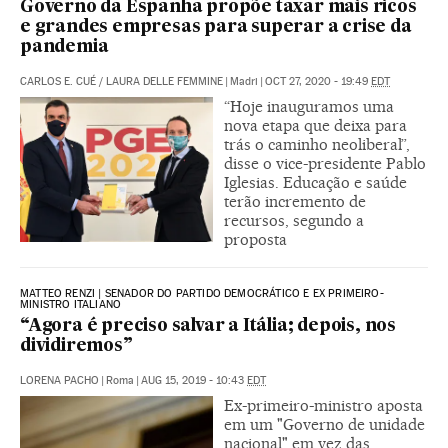
Governo da Espanha propõe taxar mais ricos
e grandes empresas para superar a crise da
pandemia
CARLOS E. CUÉ
/
LAURA DELLE FEMMINE
|
Madri
|
OCT 27, 2020 - 19:49
EDT
“Hoje inauguramos uma
nova etapa que deixa para
trás o caminho neoliberal”,
disse o vice-presidente Pablo
Iglesias. Educação e saúde
terão incremento de
recursos, segundo a
proposta
MATTEO RENZI | SENADOR DO PARTIDO DEMOCRÁTICO E EX PRIMEIRO-
MINISTRO ITALIANO
“Agora é preciso salvar a Itália; depois, nos
dividiremos”
LORENA PACHO
|
Roma
|
AUG 15, 2019 - 10:43
EDT
Ex-primeiro-ministro aposta
em um "Governo de unidade
nacional" em vez das