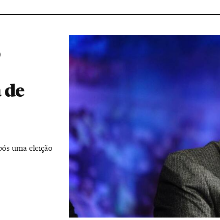
o
a de
após uma eleição