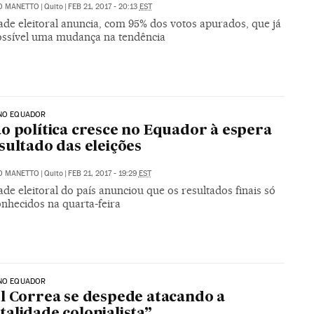
O MANETTO
|
Quito
|
FEB 21, 2017 - 20:13
EST
ade eleitoral anuncia, com 95% dos votos apurados, que já
ossível uma mudança na tendência
 NO EQUADOR
o política cresce no Equador à espera
sultado das eleições
O MANETTO
|
Quito
|
FEB 21, 2017 - 19:29
EST
de eleitoral do país anunciou que os resultados finais só
onhecidos na quarta-feira
 NO EQUADOR
l Correa se despede atacando a
alidade colonialista”