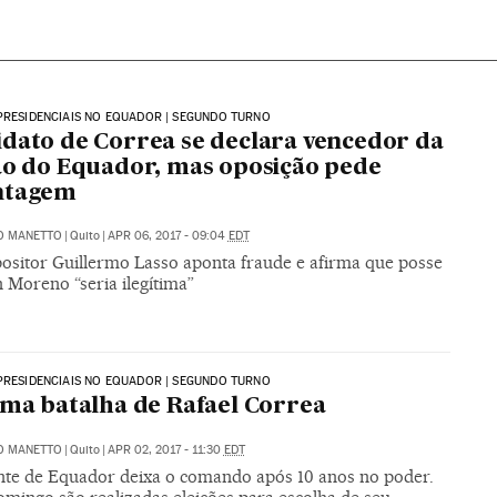
PRESIDENCIAIS NO EQUADOR | SEGUNDO TURNO
dato de Correa se declara vencedor da
ão do Equador, mas oposição pede
ntagem
O MANETTO
|
Quito
|
APR 06, 2017 - 09:04
EDT
positor Guillermo Lasso aponta fraude e afirma que posse
 Moreno “seria ilegítima”
PRESIDENCIAIS NO EQUADOR | SEGUNDO TURNO
ima batalha de Rafael Correa
O MANETTO
|
Quito
|
APR 02, 2017 - 11:30
EDT
nte de Equador deixa o comando após 10 anos no poder.