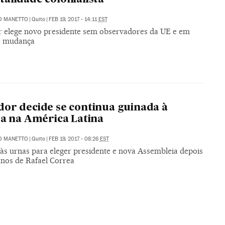
O MANETTO
|
Quito
|
FEB 19, 2017 - 14:11
EST
 elege novo presidente sem observadores da UE e em
e mudança
or decide se continua guinada à
ta na América Latina
O MANETTO
|
Quito
|
FEB 19, 2017 - 08:26
EST
 às urnas para eleger presidente e nova Assembleia depois
anos de Rafael Correa