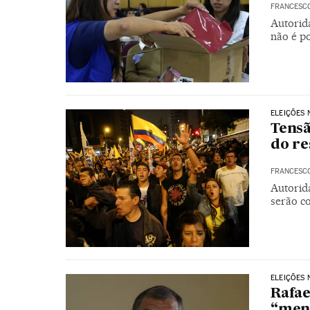
FRANCESC
Autorid
não é p
ELEIÇÕES
Tensã
do re
FRANCESC
Autorida
serão c
ELEIÇÕES
Rafae
“ment