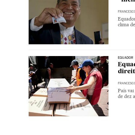
FRANCESC
Equador
clima d
EQUADOR
Equad
direi
FRANCESC
País vai
de dez 