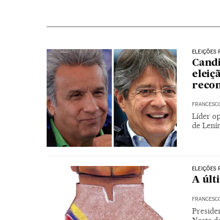
ELEIÇÕES 
Candi
eleiç
reco
FRANCESC
Líder o
de Lenín
ELEIÇÕES 
A últ
FRANCESC
Preside