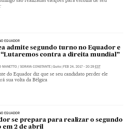
omingo são realizadas eleições para escolha de seu
r
 NO EQUADOR
a admite segundo turno no Equador e
: “Lutaremos contra a direita mundial”
O MANETTO
/
SORAYA CONSTANTE
|
Quito
|
FEB 24, 2017 - 20:29
EST
nte do Equador diz que se seu candidato perder ele
rá sua volta da Bélgica
 NO EQUADOR
or se prepara para realizar o segundo
 em 2 de abril