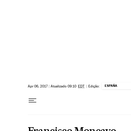
Pular para o conteúdo
ESPAÑA
Apr 06, 2017
|
Atualizado 09:10
EDT
|
Edição:
Francisco Moncayo