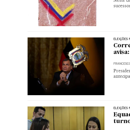
Neste d
sucesso
ELEIÇÕES
Corre
avisa
FRANCESC
Preside
antecipa
ELEIÇÕES
Equad
turno