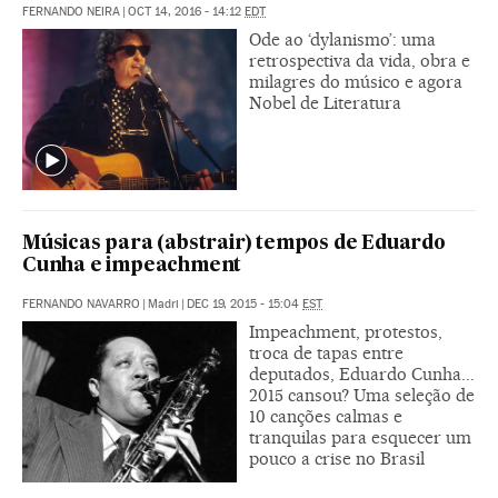
FERNANDO NEIRA
|
OCT 14, 2016 - 14:12
EDT
Ode ao ‘dylanismo’: uma
retrospectiva da vida, obra e
milagres do músico e agora
Nobel de Literatura
Músicas para (abstrair) tempos de Eduardo
Cunha e impeachment
FERNANDO NAVARRO
|
Madri
|
DEC 19, 2015 - 15:04
EST
Impeachment, protestos,
troca de tapas entre
deputados, Eduardo Cunha...
2015 cansou? Uma seleção de
10 canções calmas e
tranquilas para esquecer um
pouco a crise no Brasil