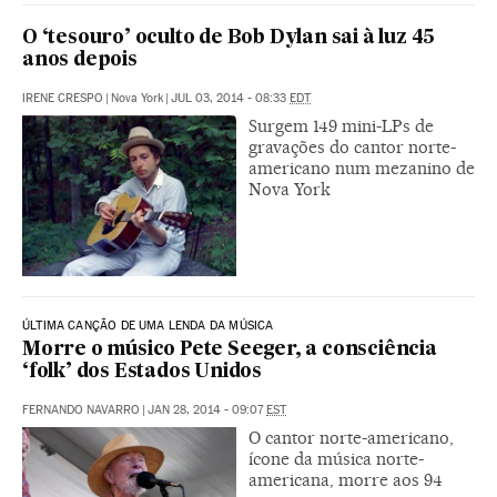
O ‘tesouro’ oculto de Bob Dylan sai à luz 45
anos depois
IRENE CRESPO
|
Nova York
|
JUL 03, 2014 - 08:33
EDT
Surgem 149 mini-LPs de
gravações do cantor norte-
americano num mezanino de
Nova York
ÚLTIMA CANÇÃO DE UMA LENDA DA MÚSICA
Morre o músico Pete Seeger, a consciência
‘folk’ dos Estados Unidos
FERNANDO NAVARRO
|
JAN 28, 2014 - 09:07
EST
O cantor norte-americano,
ícone da música norte-
americana, morre aos 94