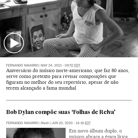
FERNANDO NAVARRO
|
MAY 24, 2021 - 09:52
EDT
Aniversário do músico norte-americano, que faz 80 anos,
serve como pretexto para revisar composições que
figuram no melhor do seu repertório, apesar de não
terem alcançado a fama mundial
Bob Dylan compõe suas ‘Folhas de Relva’
FERNANDO NAVARRO
|
Madri
|
JUN 20, 2020 - 14:16
EDT
Em novo álbum duplo, o
músico abraça a épica lírica