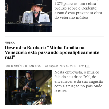
1.376 palavras, um relato
prolixo sobre o Ocidente:
assim é esta prazerosa obra
do veterano músico
MÚSICA
Devendra Banhart: “Minha família na
Venezuela está passando apocalipticamente
mal”
PABLO XIMÉNEZ DE SANDOVAL
|
Los Angeles
|
NOV 14, 2019 - 19:11
EST
Nesta entrevista, o músico
fala do seu disco 'Ma’, de
envelhecer e da sua angústia
com a situação no país onde
cresceu