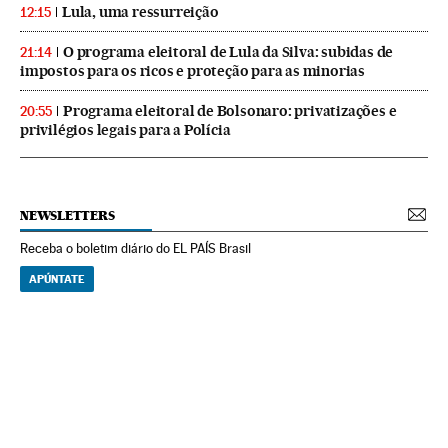
Lula, uma ressurreição
12:15
O programa eleitoral de Lula da Silva: subidas de
21:14
impostos para os ricos e proteção para as minorias
Programa eleitoral de Bolsonaro: privatizações e
20:55
privilégios legais para a Polícia
NEWSLETTERS
Receba o boletim diário do EL PAÍS Brasil
APÚNTATE
NEWSLETTERS
Boletín de América
Cada semana en tu cuenta de correo una selección de las noticias,
reportajes y análisis de los periodistas de EL PAÍS con los acontecimientos