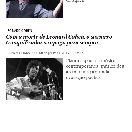
de agora
LEONARD COHEN
Com a morte de Leonard Cohen, o sussurro
tranquilizador se apaga para sempre
FERNANDO NAVARRO
|
Madri
|
NOV 11, 2016 - 08:51
EST
Figura capital da música
contemporânea, músico deu
ao folk una profunda
evocação poética