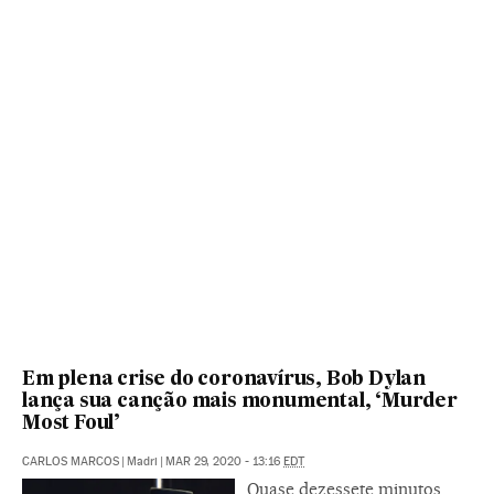
Em plena crise do coronavírus, Bob Dylan
lança sua canção mais monumental, ‘Murder
Most Foul’
CARLOS MARCOS
|
Madri
|
MAR 29, 2020 - 13:16
EDT
Quase dezessete minutos,