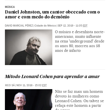
MÚSICA
Daniel Johnston, um cantor obcecado com o
amor e com medo do demônio
DAVID MARCIAL PÉREZ
|
Cidade do México
|
SEP 12, 2019 - 11:05
EDT
O músico e desenhista norte-
americano, muito influente
na cena 'underground' desde
os anos 80, morreu aos 58
anos de infarto
Método Leonard Cohen para aprender a amar
XICO SÁ
|
NOV 11, 2016 - 15:02
EST
Não se faz mais um homem
devoto às mulheres como
Leonard Cohen. Ou talvez se
refaça este homem a partir