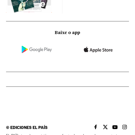
Baixe o app
©
EDICIONES EL PAÍS
EL PAÍS BRASIL EN
EL PAÍS BRASI
EL PAÍS B
EL PA