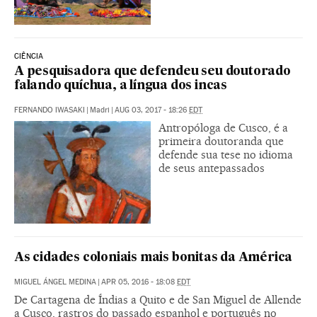
CIÊNCIA
A pesquisadora que defendeu seu doutorado
falando quíchua, a língua dos incas
FERNANDO IWASAKI
|
Madri
|
AUG 03, 2017 - 18:26
EDT
Antropóloga de Cusco, é a
primeira doutoranda que
defende sua tese no idioma
de seus antepassados
As cidades coloniais mais bonitas da América
MIGUEL ÁNGEL MEDINA
|
APR 05, 2016 - 18:08
EDT
De Cartagena de Índias a Quito e de San Miguel de Allende
a Cusco, rastros do passado espanhol e português no