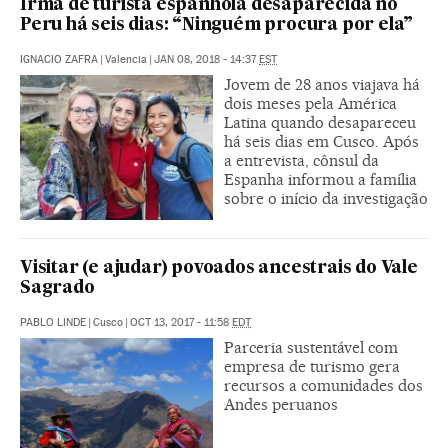
Irmã de turista espanhola desaparecida no
Peru há seis dias: “Ninguém procura por ela”
IGNACIO ZAFRA
|
Valencia
|
JAN 08, 2018 - 14:37
EST
Jovem de 28 anos viajava há
dois meses pela América
Latina quando desapareceu
há seis dias em Cusco. Após
a entrevista, cônsul da
Espanha informou a família
sobre o início da investigação
Visitar (e ajudar) povoados ancestrais do Vale
Sagrado
PABLO LINDE
|
Cusco
|
OCT 13, 2017 - 11:58
EDT
Parceria sustentável com
empresa de turismo gera
recursos a comunidades dos
Andes peruanos