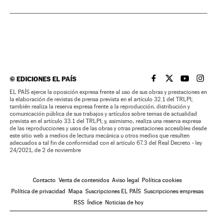
©
EDICIONES EL PAÍS
EL PAÍS BRASIL EN
EL PAÍS BRASI
EL PAÍS B
EL PA
EL PAÍS ejerce la oposición expresa frente al uso de sus obras y prestaciones en
la elaboración de revistas de prensa prevista en el artículo 32.1 del TRLPI;
también realiza la reserva expresa frente a la reproducción, distribución y
comunicación pública de sus trabajos y artículos sobre temas de actualidad
prevista en el artículo 33.1 del TRLPI; y, asimismo, realiza una reserva expresa
de las reproducciones y usos de las obras y otras prestaciones accesibles desde
este sitio web a medios de lectura mecánica u otros medios que resulten
adecuados a tal fin de conformidad con el artículo 67.3 del Real Decreto - ley
24/2021, de 2 de noviembre
Contacto
Venta de contenidos
Aviso legal
Política cookies
Política de privacidad
Mapa
Suscripciones EL PAÍS
Suscripciones empresas
RSS
Índice
Noticias de hoy