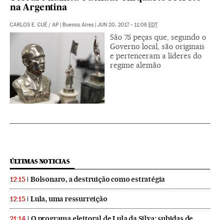
na Argentina
CARLOS E. CUÉ
/
AP
|
Buenos Aires
|
JUN 20, 2017 - 11:08
EDT
São 75 peças que, segundo o
Governo local, são originais
e pertenceram a líderes do
regime alemão
ÚLTIMAS NOTICIAS
Bolsonaro, a destruição como estratégia
12:15
Lula, uma ressurreição
12:15
O programa eleitoral de Lula da Silva: subidas de
21:14