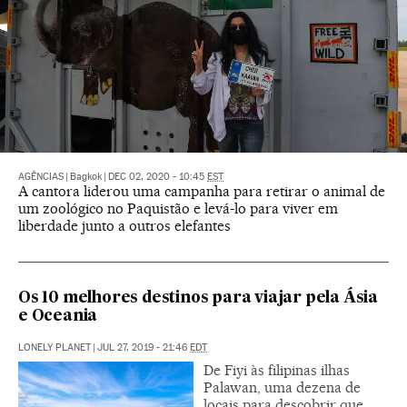
AGÊNCIAS
|
Bagkok
|
DEC 02, 2020 - 10:45
EST
A cantora liderou uma campanha para retirar o animal de
um zoológico no Paquistão e levá-lo para viver em
liberdade junto a outros elefantes
Os 10 melhores destinos para viajar pela Ásia
e Oceania
LONELY PLANET
|
JUL 27, 2019 - 21:46
EDT
De Fiyi às filipinas ilhas
Palawan, uma dezena de
locais para descobrir que