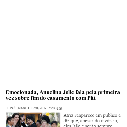
Emocionada, Angelina Jolie fala pela primeira
vez sobre fim do casamento com Pitt
EL PAÍS
|
Madri
|
FEB 20, 2017 - 12:36
EST
Atriz reaparece em público e
diz que, apesar do divórcio,
eles “são e serão sempre