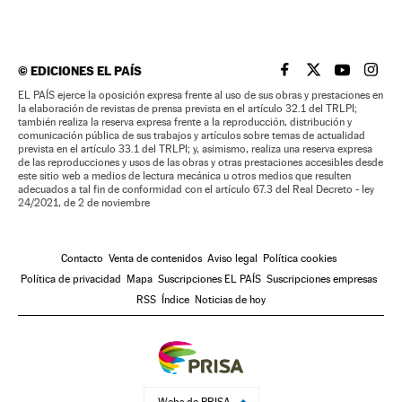
©
EDICIONES EL PAÍS
EL PAÍS BRASIL EN
EL PAÍS BRASI
EL PAÍS B
EL PA
EL PAÍS ejerce la oposición expresa frente al uso de sus obras y prestaciones en
la elaboración de revistas de prensa prevista en el artículo 32.1 del TRLPI;
también realiza la reserva expresa frente a la reproducción, distribución y
comunicación pública de sus trabajos y artículos sobre temas de actualidad
prevista en el artículo 33.1 del TRLPI; y, asimismo, realiza una reserva expresa
de las reproducciones y usos de las obras y otras prestaciones accesibles desde
este sitio web a medios de lectura mecánica u otros medios que resulten
adecuados a tal fin de conformidad con el artículo 67.3 del Real Decreto - ley
24/2021, de 2 de noviembre
Contacto
Venta de contenidos
Aviso legal
Política cookies
Política de privacidad
Mapa
Suscripciones EL PAÍS
Suscripciones empresas
RSS
Índice
Noticias de hoy
Webs de PRISA