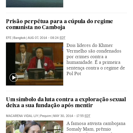
Prisão perpétua para a cúpula do regime
comunista no Camboja
EFE
|
Bangkok
|
AUG 07, 2014 - 08:24
EDT
Dois líderes do Khmer
Vermelho são condenados
por crimes contra a
humanidade. É a primeira
sentença contra o regime de
Pol Pot
Um símbolo da luta contra a exploração sexual
deixa a sua fundação após mentir
MACARENA VIDAL LIY
|
Pequim
|
MAY 30, 2014 - 17:55
EDT
A famosa ativista cambojana
Somaly Mam, prêmio