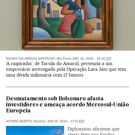
NAIARA GALARRAGA GORTÁZAR
|
São Paulo
|
DEC 14, 2020 - 14:40
EST
‘A caipirinha’, de Tarsila do Amaral, pertencia a um
empresário investigado pela Operação Lava Jato que tem
uma dívida milionária com 12 bancos
Desmatamento sob Bolsonaro afasta
investidores e ameaça acordo Mercosul-União
Europeia
AFONSO BENITES
|
Brasília
|
JUN 25, 2020 - 17:01
EDT
Diplomatas afirmam que
alerta feito por fundos