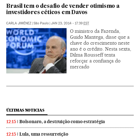
Brasil tem o desafio de vender otimismo a
investidores céticos em Davos
CARLA JIMÉNEZ
|
São Paulo
|
JAN 23, 2014 - 17:39
EST
O ministro da Fazenda,
Guido Mantega, disse que a
chave do crescimento neste
ano é o crédito. Nesta sexta,
Dilma Rousseff tenta
reforçar a confiança do
mercado
ÚLTIMAS NOTICIAS
Bolsonaro, a destruição como estratégia
12:15
Lula, uma ressurreição
12:15