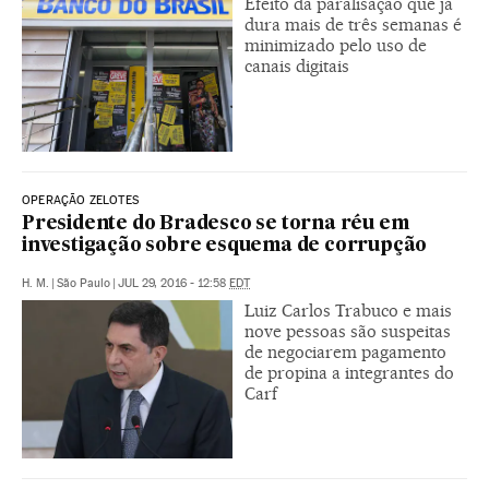
Efeito da paralisação que já
dura mais de três semanas é
minimizado pelo uso de
canais digitais
OPERAÇÃO ZELOTES
Presidente do Bradesco se torna réu em
investigação sobre esquema de corrupção
H. M.
|
São Paulo
|
JUL 29, 2016 - 12:58
EDT
Luiz Carlos Trabuco e mais
nove pessoas são suspeitas
de negociarem pagamento
de propina a integrantes do
Carf