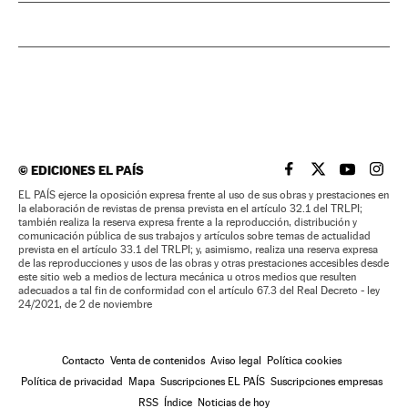
©
EDICIONES EL PAÍS
EL PAÍS BRASIL EN
EL PAÍS BRASI
EL PAÍS B
EL PA
EL PAÍS ejerce la oposición expresa frente al uso de sus obras y prestaciones en
la elaboración de revistas de prensa prevista en el artículo 32.1 del TRLPI;
también realiza la reserva expresa frente a la reproducción, distribución y
comunicación pública de sus trabajos y artículos sobre temas de actualidad
prevista en el artículo 33.1 del TRLPI; y, asimismo, realiza una reserva expresa
de las reproducciones y usos de las obras y otras prestaciones accesibles desde
este sitio web a medios de lectura mecánica u otros medios que resulten
adecuados a tal fin de conformidad con el artículo 67.3 del Real Decreto - ley
24/2021, de 2 de noviembre
Contacto
Venta de contenidos
Aviso legal
Política cookies
Política de privacidad
Mapa
Suscripciones EL PAÍS
Suscripciones empresas
RSS
Índice
Noticias de hoy