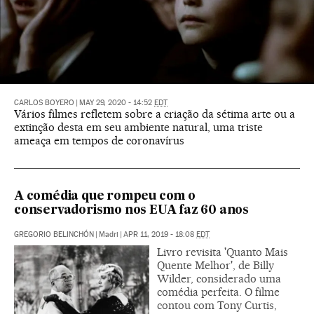
CARLOS BOYERO
|
MAY 29, 2020 - 14:52
EDT
Vários filmes refletem sobre a criação da sétima arte ou a
extinção desta em seu ambiente natural, uma triste
ameaça em tempos de coronavírus
A comédia que rompeu com o
conservadorismo nos EUA faz 60 anos
GREGORIO BELINCHÓN
|
Madri
|
APR 11, 2019 - 18:08
EDT
Livro revisita 'Quanto Mais
Quente Melhor', de Billy
Wilder, considerado uma
comédia perfeita. O filme
contou com Tony Curtis,