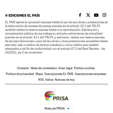
©
EDICIONES EL PAÍS
EL PAÍS BRASIL EN
EL PAÍS BRASI
EL PAÍS B
EL PA
EL PAÍS ejerce la oposición expresa frente al uso de sus obras y prestaciones en
la elaboración de revistas de prensa prevista en el artículo 32.1 del TRLPI;
también realiza la reserva expresa frente a la reproducción, distribución y
comunicación pública de sus trabajos y artículos sobre temas de actualidad
prevista en el artículo 33.1 del TRLPI; y, asimismo, realiza una reserva expresa
de las reproducciones y usos de las obras y otras prestaciones accesibles desde
este sitio web a medios de lectura mecánica u otros medios que resulten
adecuados a tal fin de conformidad con el artículo 67.3 del Real Decreto - ley
24/2021, de 2 de noviembre
Contacto
Venta de contenidos
Aviso legal
Política cookies
Política de privacidad
Mapa
Suscripciones EL PAÍS
Suscripciones empresas
RSS
Índice
Noticias de hoy
Webs de PRISA