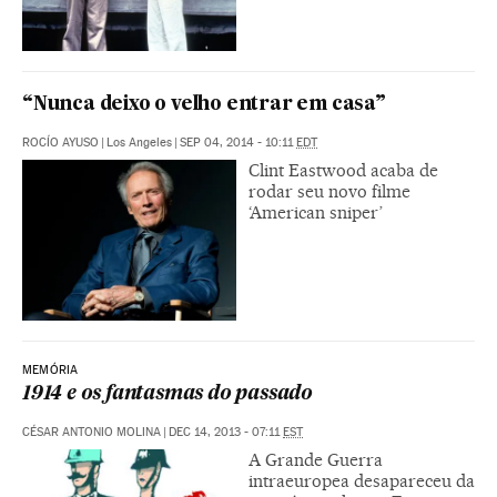
“Nunca deixo o velho entrar em casa”
ROCÍO AYUSO
|
Los Angeles
|
SEP 04, 2014 - 10:11
EDT
Clint Eastwood acaba de
rodar seu novo filme
‘American sniper’
MEMÓRIA
1914 e os fantasmas do passado
CÉSAR ANTONIO MOLINA
|
DEC 14, 2013 - 07:11
EST
A Grande Guerra
intraeuropea desapareceu da