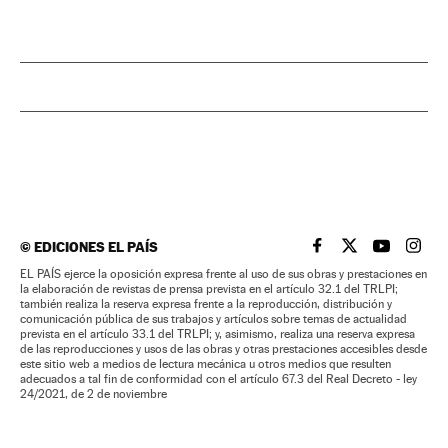
©
EDICIONES EL PAÍS
EL PAÍS BRASIL EN
EL PAÍS BRASI
EL PAÍS B
EL PA
EL PAÍS ejerce la oposición expresa frente al uso de sus obras y prestaciones en
la elaboración de revistas de prensa prevista en el artículo 32.1 del TRLPI;
también realiza la reserva expresa frente a la reproducción, distribución y
comunicación pública de sus trabajos y artículos sobre temas de actualidad
prevista en el artículo 33.1 del TRLPI; y, asimismo, realiza una reserva expresa
de las reproducciones y usos de las obras y otras prestaciones accesibles desde
este sitio web a medios de lectura mecánica u otros medios que resulten
adecuados a tal fin de conformidad con el artículo 67.3 del Real Decreto - ley
24/2021, de 2 de noviembre