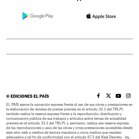
©
EDICIONES EL PAÍS
EL PAÍS BRASIL EN
EL PAÍS BRASI
EL PAÍS B
EL PA
EL PAÍS ejerce la oposición expresa frente al uso de sus obras y prestaciones en
la elaboración de revistas de prensa prevista en el artículo 32.1 del TRLPI;
también realiza la reserva expresa frente a la reproducción, distribución y
comunicación pública de sus trabajos y artículos sobre temas de actualidad
prevista en el artículo 33.1 del TRLPI; y, asimismo, realiza una reserva expresa
de las reproducciones y usos de las obras y otras prestaciones accesibles desde
este sitio web a medios de lectura mecánica u otros medios que resulten
adecuados a tal fin de conformidad con el artículo 67.3 del Real Decreto - ley