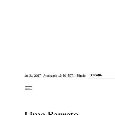
Pular para o conteúdo
ESPAÑA
Jul 31, 2017
|
Atualizado 16:40
EDT
|
Edição:
Lima Barreto