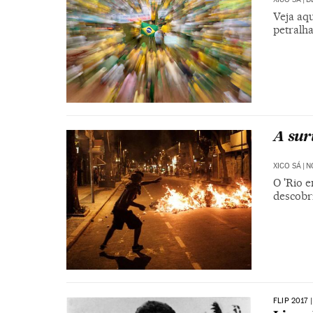
Veja aq
petralha
A sur
XICO SÁ
|
N
O 'Rio 
descobr
FLIP 2017