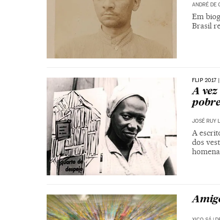
ANDRÉ DE 
Em biogr
Brasil r
FLIP 2017
A vez
pobre
JOSÉ RUY 
A escrit
dos ves
homenag
Amigo
XICO SÁ
|
D