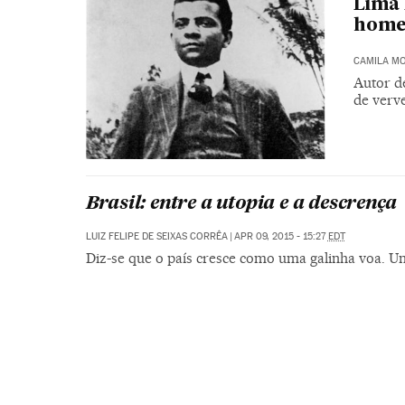
Lima 
homen
CAMILA M
Autor de
de verv
Brasil: entre a utopia e a descrença
LUIZ FELIPE DE SEIXAS CORRÊA
|
APR 09, 2015 - 15:27
EDT
Diz-se que o país cresce como uma galinha voa. U