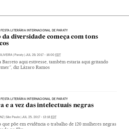
 | FESTA LITERÁRIA INTERNACIONAL DE PARATY
p da diversidade começa com tons
icos
OLIVEIRA
|
Paraty
|
JUL 29, 2017 - 16:00
EDT
 Barreto aqui estivesse, também estaria aqui gritando
Temer”, diz Lázaro Ramos
 | FESTA LITERÁRIA INTERNACIONAL DE PARATY
a e a vez das intelectuais negras
ANZ
|
São Paulo
|
JUL 25, 2017 - 13:18
EDT
o que põe em evidência o trabalho de 120 mulheres negras