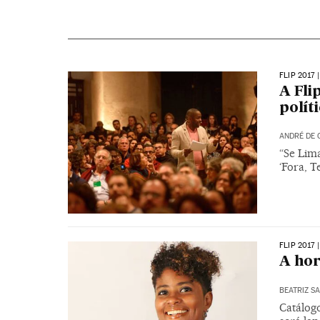
FLIP 2017
A Fli
polít
ANDRÉ DE 
“Se Lima
‘Fora, 
FLIP 2017
A hor
BEATRIZ S
Catálog