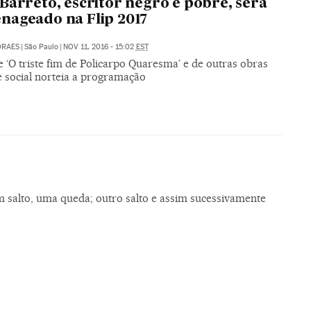
Barreto, escritor negro e pobre, será
ageado na Flip 2017
ORAES
|
São Paulo
|
NOV 11, 2016 - 15:02
EST
 ‘O triste fim de Policarpo Quaresma’ e de outras obras
e social norteia a programação
m salto, uma queda; outro salto e assim sucessivamente