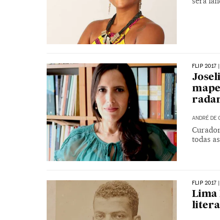
será lan
FLIP 2017
Josel
mapea
rada
ANDRÉ DE 
Curador
todas as
FLIP 2017
Lima 
liter