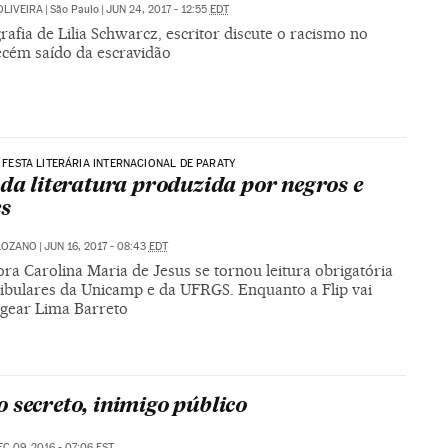
OLIVEIRA
|
São Paulo
|
JUN 24, 2017 - 12:55
EDT
afia de Lilia Schwarcz, escritor discute o racismo no
ecém saído da escravidão
 | FESTA LITERÁRIA INTERNACIONAL DE PARATY
 da literatura produzida por negros e
s
LOZANO
|
JUN 16, 2017 - 08:43
EDT
ora Carolina Maria de Jesus se tornou leitura obrigatória
tibulares da Unicamp e da UFRGS. Enquanto a Flip vai
ear Lima Barreto
 secreto, inimigo público
EC 09, 2016 - 07:06
EST