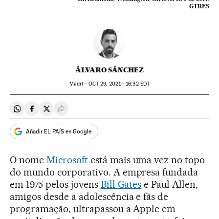
GTRES
ÁLVARO SÁNCHEZ
Madri -
OCT
29, 2021 - 16:32
EDT
Compartir en Whatsapp
Compartir en Facebook
Compartir en Twitter
Desplegar Redes Sociales
Añadir EL PAÍS en Google
O nome
Microsoft
está mais uma vez no topo
do mundo corporativo. A empresa fundada
em 1975 pelos jovens
Bill Gates
e Paul Allen,
amigos desde a adolescência e fãs de
programação, ultrapassou a Apple em