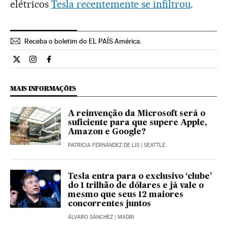
elétricos
Tesla recentemente se infiltrou
.
Receba o boletim do EL PAÍS América.
Economia El País Brasil en Twitter
Economia El País Brasil en Instagram
Economia El País Brasil en Facebook
MAIS INFORMAÇÕES
A reinvenção da Microsoft será o
suficiente para que supere Apple,
Amazon e Google?
PATRICIA FERNÁNDEZ DE LIS
| SEATTLE
Tesla entra para o exclusivo ‘clube’
do 1 trilhão de dólares e já vale o
mesmo que seus 12 maiores
concorrentes juntos
ÁLVARO SÁNCHEZ
| MADRI