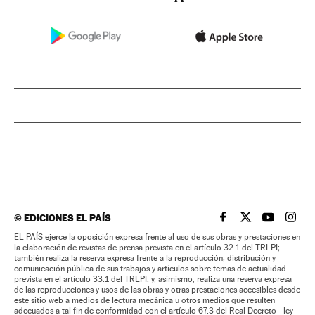
©
EDICIONES EL PAÍS
EL PAÍS BRASIL EN
EL PAÍS BRASI
EL PAÍS B
EL PA
EL PAÍS ejerce la oposición expresa frente al uso de sus obras y prestaciones en
la elaboración de revistas de prensa prevista en el artículo 32.1 del TRLPI;
también realiza la reserva expresa frente a la reproducción, distribución y
comunicación pública de sus trabajos y artículos sobre temas de actualidad
prevista en el artículo 33.1 del TRLPI; y, asimismo, realiza una reserva expresa
de las reproducciones y usos de las obras y otras prestaciones accesibles desde
este sitio web a medios de lectura mecánica u otros medios que resulten
adecuados a tal fin de conformidad con el artículo 67.3 del Real Decreto - ley