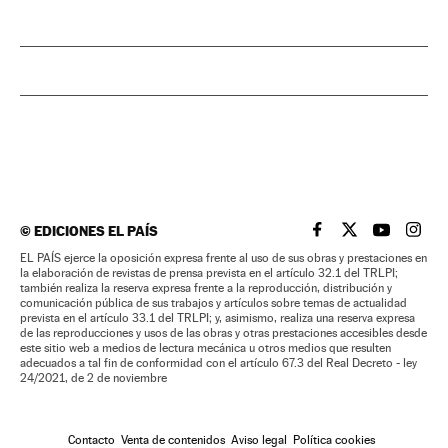
©
EDICIONES EL PAÍS
EL PAÍS BRASIL EN
EL PAÍS BRASI
EL PAÍS B
EL PA
EL PAÍS ejerce la oposición expresa frente al uso de sus obras y prestaciones en
la elaboración de revistas de prensa prevista en el artículo 32.1 del TRLPI;
también realiza la reserva expresa frente a la reproducción, distribución y
comunicación pública de sus trabajos y artículos sobre temas de actualidad
prevista en el artículo 33.1 del TRLPI; y, asimismo, realiza una reserva expresa
de las reproducciones y usos de las obras y otras prestaciones accesibles desde
este sitio web a medios de lectura mecánica u otros medios que resulten
adecuados a tal fin de conformidad con el artículo 67.3 del Real Decreto - ley
24/2021, de 2 de noviembre
Contacto
Venta de contenidos
Aviso legal
Política cookies