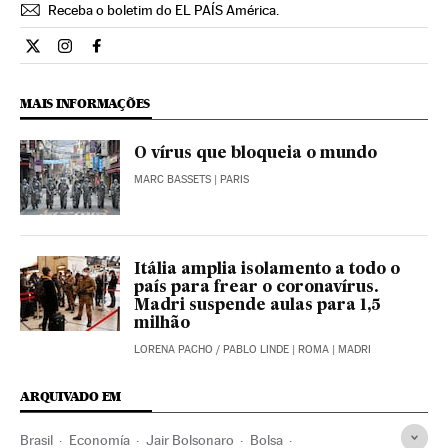
Receba o boletim do EL PAÍS América.
Economia El País Brasil en Twitter
Economia El País Brasil en Instagram
Economia El País Brasil en Facebook
MAIS INFORMAÇÕES
O vírus que bloqueia o mundo
MARC BASSETS
| PARIS
Itália amplia isolamento a todo o
país para frear o coronavírus.
Madri suspende aulas para 1,5
milhão
LORENA PACHO
/
PABLO LINDE
| ROMA | MADRI
ARQUIVADO EM
Brasil
Economía
Jair Bolsonaro
Bolsa