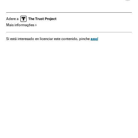
Dólar (Granada)
Petrobras
Mercado divisas
Mercado energético
Coronavirus
Adere a
Mais informações
aquí
Si está interesado en licenciar este contenido, pinche