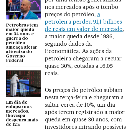
nos mercados após o tombo
preços do petróleo,
a
petroleira perdeu 91,1 bilhões
Petrobras tem
de reais em valor de mercado
,
maior queda
em 34 anos e
a maior queda desde 1986,
guerra do
segundo dados da
petróleo
ameaça afetar
Economática. As ações da
até caixa do
Governo
petroleira chegaram a recuar
Federal
quase 30%, cotadas a 16,05
reais.
Os preços do petróleo subiam
nesta terça-feira e chegaram a
Em dia de
saltar cerca de 10%, um dia
colapso nos
após terem registrado a maior
mercados,
Ibovespa
queda em quase 30 anos, com
despenca mais
de 12%
investidores mirando possíveis