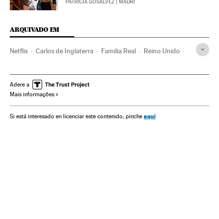
PATRICIA GOSÁLVEZ
| MADRI
ARQUIVADO EM
Netflix
Carlos de Inglaterra
Familia Real
Reino Unido
Televisão
Loewe
Artesanato
Cinema
Globe Theatre
Cannes
Adere a
Mais informações
aquí
Si está interesado en licenciar este contenido, pinche