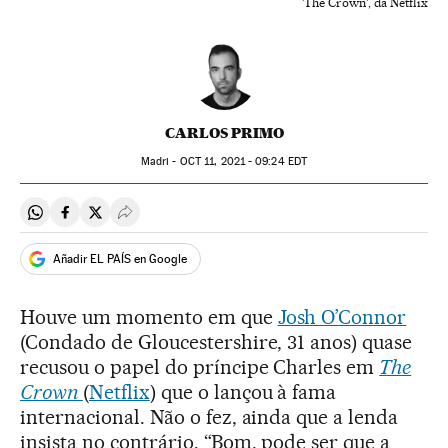
'The Crown', da Netflix
CARLOS PRIMO
Madri -
OCT
11, 2021 - 09:24
EDT
Compartir en Whatsapp
Compartir en Facebook
Compartir en Twitter
Desplegar Redes Sociales
Añadir EL PAÍS en Google
Houve um momento em que
Josh O’Connor
(Condado de Gloucestershire, 31 anos) quase
recusou o papel do príncipe Charles em
The
Crown
(
Netflix
) que o lançou à fama
internacional. Não o fez, ainda que a lenda
insista no contrário. “Bom, pode ser que a