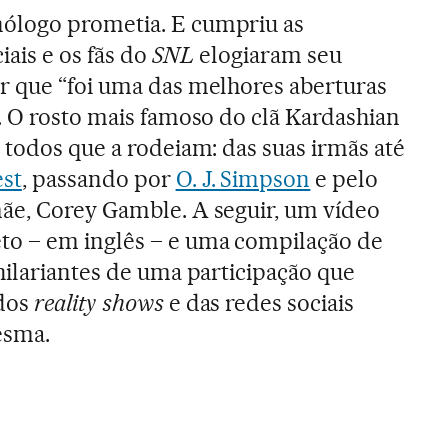
ólogo prometia. E cumpriu as
iais e os fãs do
SNL
elogiaram seu
r que “foi uma das melhores aberturas
. O rosto mais famoso do clã Kardashian
 todos que a rodeiam: das suas irmãs até
st
, passando por
O. J. Simpson
e pelo
ãe, Corey Gamble. A seguir, um vídeo
o – em inglês – e uma compilação de
hilariantes de uma participação que
 dos
reality shows
e das redes sociais
esma.