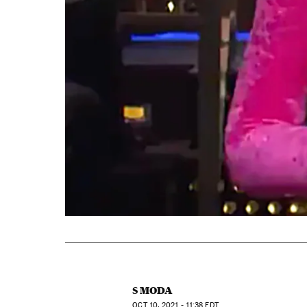
S MODA
OCT
10, 2021 - 11:38
EDT