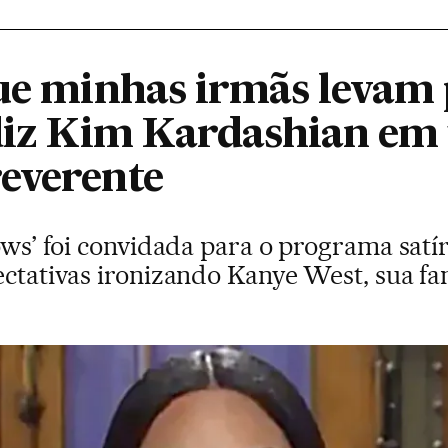
que minhas irmãs levam 
 diz Kim Kardashian e
everente
hows’ foi convidada para o programa satí
ectativas ironizando Kanye West, sua fa