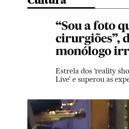
Cultura
“Sou a foto 
cirurgiões”,
monólogo irr
Estrela dos ‘reality s
Live’ e superou as exp