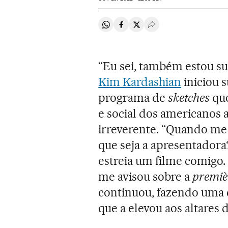
Compartir en Whatsapp
Compartir en Facebook
Compartir en Twitter
Desplegar Redes Soci
“Eu sei, também estou su
Kim Kardashian
iniciou 
programa de
sketches
que
e social dos americanos a
irreverente. “Quando me
que seja a apresentador
estreia um filme comigo
me avisou sobre a
premiè
continuou, fazendo uma cl
que a elevou aos altares 