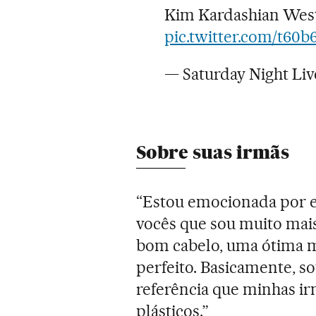
Kim Kardashian Wes
pic.twitter.com/t60b
— Saturday Night Li
Sobre suas irmãs
“Estou emocionada por es
vocês que sou muito mais
bom cabelo, uma ótima ma
perfeito. Basicamente, s
referência que minhas i
plásticos.”