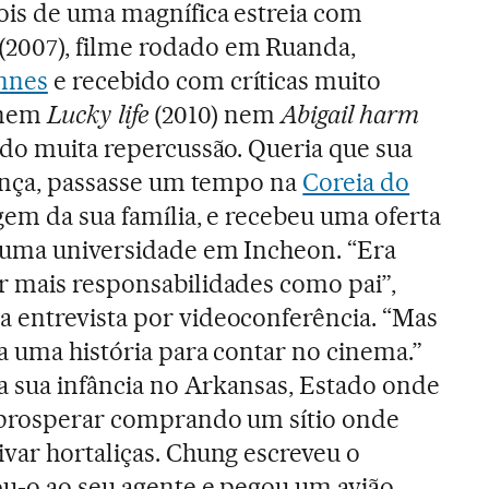
ois de uma magnífica estreia com
(2007), filme rodado em Ruanda,
nnes
e recebido com críticas muito
 nem
Lucky life
(2010) nem
Abigail harm
ido muita repercussão. Queria que sua
iança, passasse um tempo na
Coreia do
igem da sua família, e recebeu uma oferta
numa universidade em Incheon. “Era
r mais responsabilidades como pai”,
 entrevista por videoconferência. “Mas
va uma história para contar no cinema.”
da sua infância no Arkansas, Estado onde
 prosperar comprando um sítio onde
var hortaliças. Chung escreveu o
ou-o ao seu agente e pegou um avião