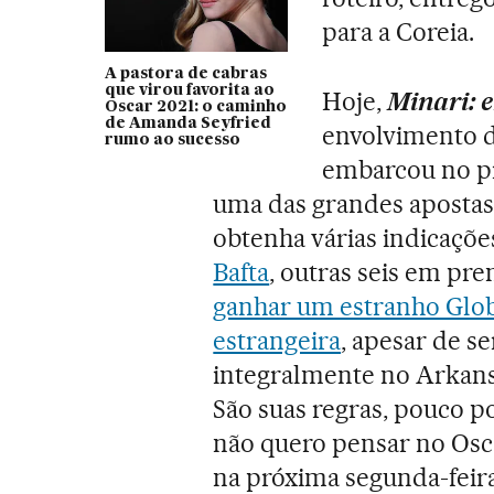
para a Coreia.
A pastora de cabras
que virou favorita ao
Hoje,
Minari: 
Oscar 2021: o caminho
de Amanda Seyfried
envolvimento d
rumo ao sucesso
embarcou no p
uma das grandes apostas
obtenha várias indicações
Bafta
, outras seis em pr
ganhar um estranho Glob
estrangeira
, apesar de s
integralmente no Arkansa
São suas regras, pouco po
não quero pensar no Osca
na próxima segunda-feir