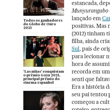
estancada, dep
Munyurangabo
lançado em
Ca
Todos os ganhadores
positivas. Mas
do Globo de Ouro
2021
(2012) tinham t
filha, ainda cr
Sul
, país de or
para lecionar 
hora de assumi
recorda em uma
‘Las niñas’ conquistam
o prêmio Goya 2021,
senti que falta
principal prêmio do
cinema espanhol
Era a história 
seu pai tentou
começou a culti
roteiro, entreg