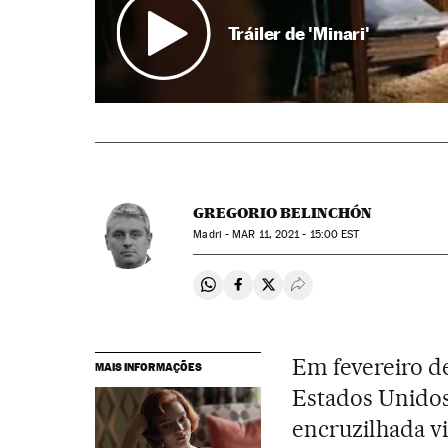
Tráiler de 'Minari'
GREGORIO BELINCHÓN
Madri -
MAR
11, 2021 - 15:00
EST
Compartir en Whatsapp
Compartir en Facebook
Compartir en Twitter
Desplegar Redes Soci
Em fevereiro d
MAIS INFORMAÇÕES
Estados Unidos
encruzilhada vi