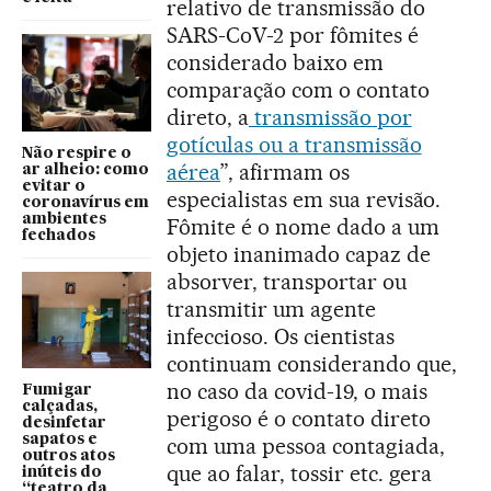
relativo de transmissão do
SARS-CoV-2 por fômites é
considerado baixo em
comparação com o contato
direto, a
transmissão por
gotículas ou a transmissão
Não respire o
aérea
”, afirmam os
ar alheio: como
evitar o
especialistas em sua revisão.
coronavírus em
ambientes
Fômite é o nome dado a um
fechados
objeto inanimado capaz de
absorver, transportar ou
transmitir um agente
infeccioso. Os cientistas
continuam considerando que,
no caso da covid-19, o mais
Fumigar
calçadas,
perigoso é o contato direto
desinfetar
sapatos e
com uma pessoa contagiada,
outros atos
que ao falar, tossir etc. gera
inúteis do
“teatro da