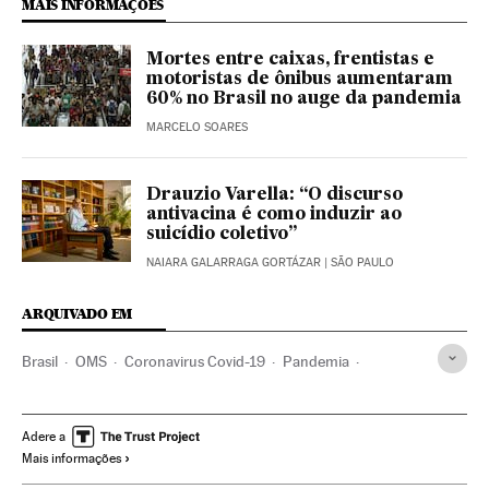
MAIS INFORMAÇÕES
Mortes entre caixas, frentistas e
motoristas de ônibus aumentaram
60% no Brasil no auge da pandemia
MARCELO SOARES
Drauzio Varella: “O discurso
antivacina é como induzir ao
suicídio coletivo”
NAIARA GALARRAGA GORTÁZAR
| SÃO PAULO
ARQUIVADO EM
Brasil
OMS
Coronavirus Covid-19
Pandemia
Coronavirus
Doenças infecciosas
Doenças respiratórias
Ministério Saúde
Vacinas
Contágio
Adere a
Mais informações
Superfícies industriais