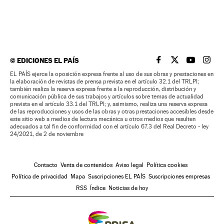
©
EDICIONES EL PAÍS
EL PAÍS BRASIL EN
EL PAÍS BRASI
EL PAÍS B
EL PA
EL PAÍS ejerce la oposición expresa frente al uso de sus obras y prestaciones en
la elaboración de revistas de prensa prevista en el artículo 32.1 del TRLPI;
también realiza la reserva expresa frente a la reproducción, distribución y
comunicación pública de sus trabajos y artículos sobre temas de actualidad
prevista en el artículo 33.1 del TRLPI; y, asimismo, realiza una reserva expresa
de las reproducciones y usos de las obras y otras prestaciones accesibles desde
este sitio web a medios de lectura mecánica u otros medios que resulten
adecuados a tal fin de conformidad con el artículo 67.3 del Real Decreto - ley
24/2021, de 2 de noviembre
Contacto
Venta de contenidos
Aviso legal
Política cookies
Política de privacidad
Mapa
Suscripciones EL PAÍS
Suscripciones empresas
RSS
Índice
Noticias de hoy