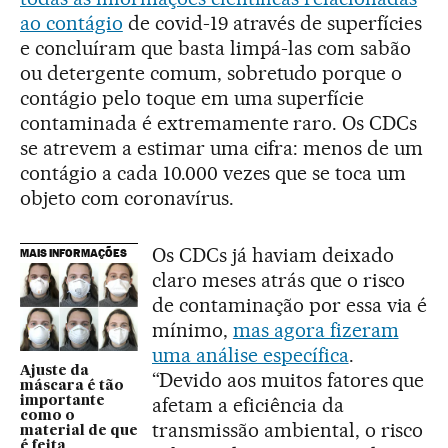
ao contágio
de covid-19 através de superfícies
e concluíram que basta limpá-las com sabão
ou detergente comum, sobretudo porque o
contágio pelo toque em uma superfície
contaminada é extremamente raro. Os CDCs
se atrevem a estimar uma cifra: menos de um
contágio a cada 10.000 vezes que se toca um
objeto com coronavírus.
Os CDCs já haviam deixado
MAIS INFORMAÇÕES
claro meses atrás que o risco
de contaminação por essa via é
mínimo,
mas agora fizeram
uma análise específica
.
Ajuste da
“Devido aos muitos fatores que
máscara é tão
afetam a eficiência da
importante
como o
transmissão ambiental, o risco
material de que
é feita