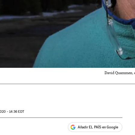
David Quammen, em
020 - 14:36
EDT
Añadir EL PAÍS en Google
ales