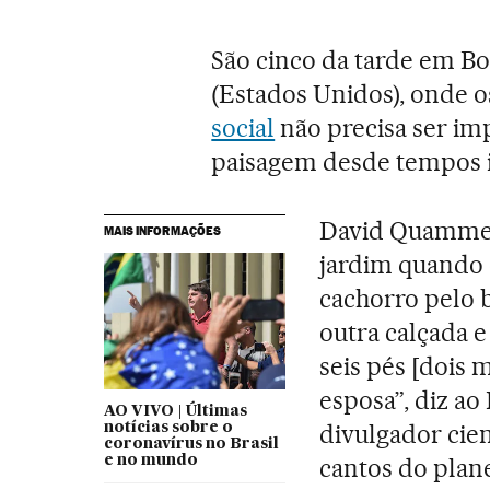
São cinco da tarde em 
(Estados Unidos), onde o
social
não precisa ser imp
paisagem desde tempos 
David Quammen,
MAIS INFORMAÇÕES
jardim quando 
cachorro pelo 
outra calçada 
seis pés [dois 
esposa”, diz ao
AO VIVO | Últimas
divulgador cien
notícias sobre o
coronavírus no Brasil
e no mundo
cantos do plan