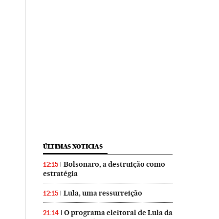
ÚLTIMAS NOTICIAS
Bolsonaro, a destruição como
12:15
estratégia
Lula, uma ressurreição
12:15
O programa eleitoral de Lula da
21:14