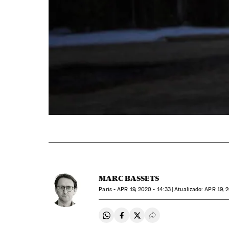
MARC BASSETS
Paris -
APR
19, 2020 - 14:33
atualizado:
APR
19, 2
Compartir en Whatsapp
Compartir en Facebook
Compartir en Twitter
Desplegar Redes Soci