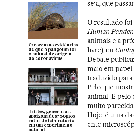
seja, que pass
O resultado foi
Human Pandem
animais e a p
Crescem as evidências
livre), ou
Conta
de que o pangolim foi
o animal de origem
Debate publica
do coronavírus
maio em papel n
traduzido para 
Pelo que mostr
animal. E pel
muito parecida
Tristes, generosos,
Hoje, é uma da
apaixonados? Somos
ratos de laboratório
ente microscóp
em um experimento
natural