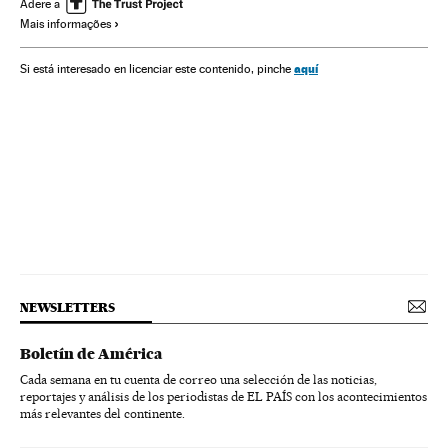
Icebergs
Oceanos e mares
Adere a
Mais informações
aquí
Si está interesado en licenciar este contenido, pinche
NEWSLETTERS
Boletín de América
Cada semana en tu cuenta de correo una selección de las noticias,
reportajes y análisis de los periodistas de EL PAÍS con los acontecimientos
más relevantes del continente.