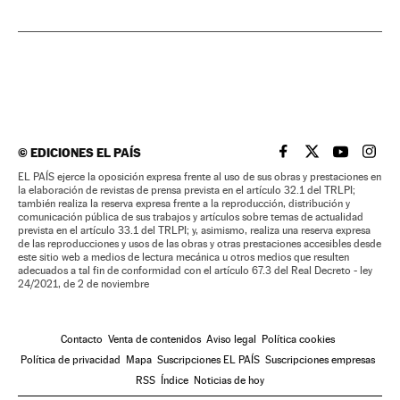
©
EDICIONES EL PAÍS
EL PAÍS BRASIL EN
EL PAÍS BRASI
EL PAÍS B
EL PA
EL PAÍS ejerce la oposición expresa frente al uso de sus obras y prestaciones en
la elaboración de revistas de prensa prevista en el artículo 32.1 del TRLPI;
también realiza la reserva expresa frente a la reproducción, distribución y
comunicación pública de sus trabajos y artículos sobre temas de actualidad
prevista en el artículo 33.1 del TRLPI; y, asimismo, realiza una reserva expresa
de las reproducciones y usos de las obras y otras prestaciones accesibles desde
este sitio web a medios de lectura mecánica u otros medios que resulten
adecuados a tal fin de conformidad con el artículo 67.3 del Real Decreto - ley
24/2021, de 2 de noviembre
Contacto
Venta de contenidos
Aviso legal
Política cookies
Política de privacidad
Mapa
Suscripciones EL PAÍS
Suscripciones empresas
RSS
Índice
Noticias de hoy