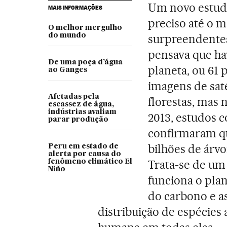
Um novo estudo
MAIS INFORMAÇÕES
preciso até o m
O melhor mergulho
do mundo
surpreendentes
pensava que ha
De uma poça d’água
planeta, ou 61
ao Ganges
imagens de saté
Afetadas pela
florestas, mas
escassez de água,
indústrias avaliam
2013, estudos 
parar produção
confirmaram q
bilhões de árvo
Peru em estado de
alerta por causa do
Trata-se de um
fenômeno climático El
Niño
funciona o plan
do carbono e a
distribuição de espécies 