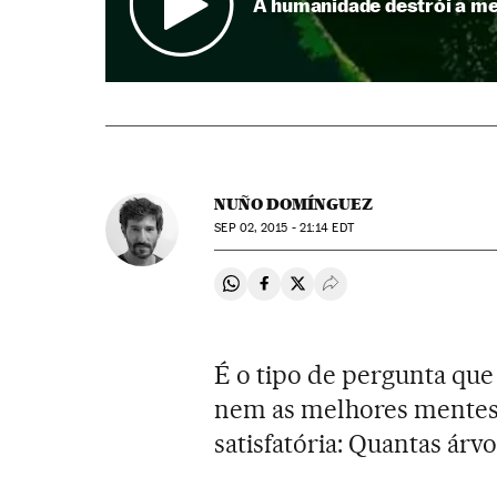
A humanidade destrói a me
NUÑO DOMÍNGUEZ
SEP
02, 2015 - 21:14
EDT
Compartir en Whatsapp
Compartir en Facebook
Compartir en Twitter
Desplegar Redes Soci
É o tipo de pergunta que
nem as melhores mentes
satisfatória: Quantas ár