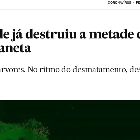
CORONAVÍRUS
PE
 já destruiu a metade d
laneta
 árvores. No ritmo do desmatamento, d