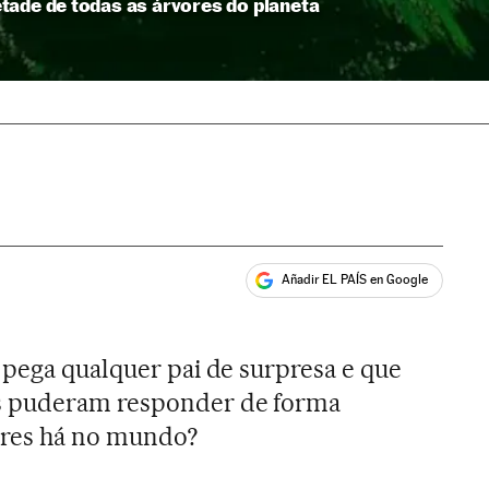
tade de todas as árvores do planeta
Añadir EL PAÍS en Google
ales
 pega qualquer pai de surpresa e que
 puderam responder de forma
vores há no mundo?