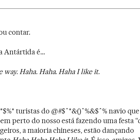
ou contar.
 Antártida é...
e way. Haha. Haha. Haha I like it.
*$%* turistas do @#$ˆ*&()ˆ%&$ˆ% navio que
bem perto do nosso está fazendo uma festa “d
geiros, a maioria chineses, estão dançando