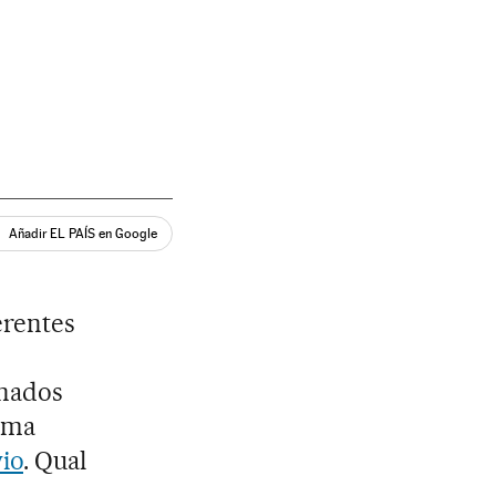
Añadir EL PAÍS en Google
erentes
 nados
uma
vio
. Qual