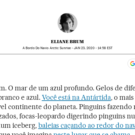
ELIANE BRUM
A Bordo Do Navio Arctic Sunrise -
JAN
23, 2020 - 14:58
EST
app
acebook
n Twitter
gar Redes Sociales
. O mar de um azul profundo. Gelos de dif
branco e azul.
Você está na Antártida
, o mais
vel continente do planeta. Pinguins fazendo
zados, focas-leopardo digerindo pinguins n
num iceberg,
baleias caçando ao redor do na
 que você imagina
neste lugar que se chama