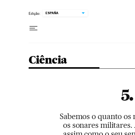
Pular para o conteúdo
ESPAÑA
Edição:
Ciência
5
Sabemos o quanto os m
os sonares militares
assim como o seu sen