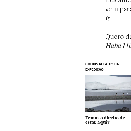
loucam
vem par
it
.
Quero de
Haha I li
OUTROS RELATOS DA
EXPEDIÇÃO
Temos o direito de
estar aqui?