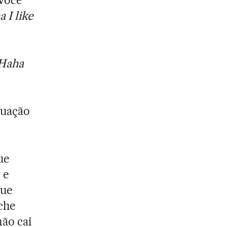
 Você
 I like
Haha
quação
ue
 e
que
che
não cai