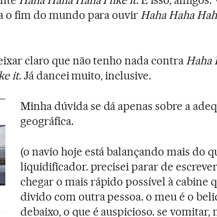
ente
Haha Haha Haha I like it
. É isso, amigos.
a o fim do mundo para ouvir
Haha Haha Haha
ixar claro que não tenho nada contra
Haha 
ke it
. Já dancei muito, inclusive.
Minha dúvida se dá apenas sobre a ade
geográfica.
(o navio hoje está balançando mais do q
liquidificador. precisei parar de escrever
chegar o mais rápido possível à cabine 
divido com outra pessoa. o meu é o beli
debaixo, o que é auspicioso. se vomitar, 