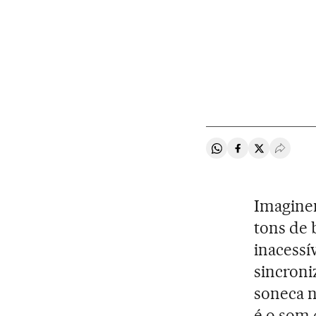
Compartir en Whats
Compartir en F
Compartir e
Desple
Imaginem
tons de 
inacessí
sincroni
soneca 
é o som