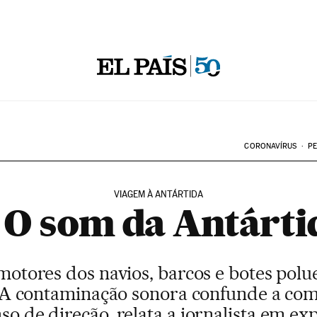
CORONAVÍRUS
PE
VIAGEM À ANTÁRTIDA
. O som da Antárti
otores dos navios, barcos e botes pol
. A contaminação sonora confunde a com
so de direção, relata a jornalista em ex