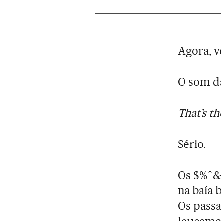
Agora, v
O som da
That’s th
Sério.
Os $%ˆ&
na baía 
Os passa