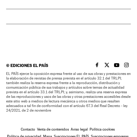
©
EDICIONES EL PAÍS
EL PAÍS BRASIL EN
EL PAÍS BRASI
EL PAÍS B
EL PA
EL PAÍS ejerce la oposición expresa frente al uso de sus obras y prestaciones en
la elaboración de revistas de prensa prevista en el artículo 32.1 del TRLPI;
también realiza la reserva expresa frente a la reproducción, distribución y
comunicación pública de sus trabajos y artículos sobre temas de actualidad
prevista en el artículo 33.1 del TRLPI; y, asimismo, realiza una reserva expresa
de las reproducciones y usos de las obras y otras prestaciones accesibles desde
este sitio web a medios de lectura mecánica u otros medios que resulten
adecuados a tal fin de conformidad con el artículo 67.3 del Real Decreto - ley
24/2021, de 2 de noviembre
Contacto
Venta de contenidos
Aviso legal
Política cookies
Política de privacidad
Mapa
Suscripciones EL PAÍS
Suscripciones empresas