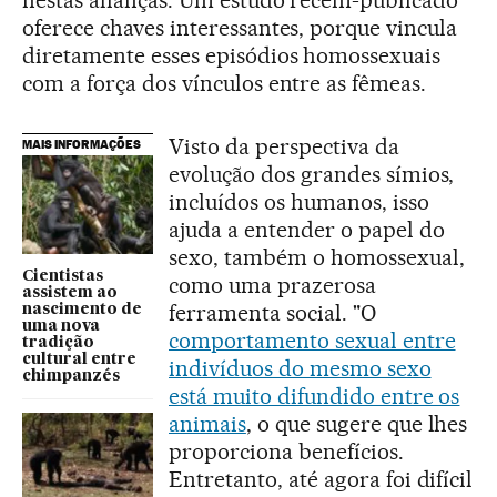
nestas alianças. Um estudo recém-publicado
oferece chaves interessantes, porque vincula
diretamente esses episódios homossexuais
com a força dos vínculos entre as fêmeas.
Visto da perspectiva da
MAIS INFORMAÇÕES
evolução dos grandes símios,
incluídos os humanos, isso
ajuda a entender o papel do
sexo, também o homossexual,
Cientistas
como uma prazerosa
assistem ao
ferramenta social. "O
nascimento de
uma nova
comportamento sexual entre
tradição
cultural entre
indivíduos do mesmo sexo
chimpanzés
está muito difundido entre os
animais
, o que sugere que lhes
proporciona benefícios.
Entretanto, até agora foi difícil