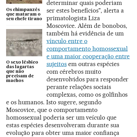
determinar quais poderiam
ser estes benefícios", alerta a
Os chimpanzés
que mataram o
primatologista Liza
seu chefe tirano
Moscovice. Além de bonobos,
também há evidência de um
vínculo entre o
comportamento homossexual
e uma maior cooperação entre
O sexo lésbico
sujeitos
em outras espécies
das lagartas
com cérebros muito
que não
precisam de
desenvolvidos para responder
machos
perante relações sociais
complexas, como os golfinhos
e os humanos. Isto sugere, segundo
Moscovice, que o comportamento
homossexual poderia ser um veículo que
estas espécies desenvolveram durante sua
evolução para obter uma maior confiança