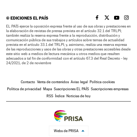
©
EDICIONES EL PAÍS
EL PAÍS BRASIL EN
EL PAÍS BRASI
EL PAÍS B
EL PA
EL PAÍS ejerce la oposición expresa frente al uso de sus obras y prestaciones en
la elaboración de revistas de prensa prevista en el artículo 32.1 del TRLPI;
también realiza la reserva expresa frente a la reproducción, distribución y
comunicación pública de sus trabajos y artículos sobre temas de actualidad
prevista en el artículo 33.1 del TRLPI; y, asimismo, realiza una reserva expresa
de las reproducciones y usos de las obras y otras prestaciones accesibles desde
este sitio web a medios de lectura mecánica u otros medios que resulten
adecuados a tal fin de conformidad con el artículo 67.3 del Real Decreto - ley
24/2021, de 2 de noviembre
Contacto
Venta de contenidos
Aviso legal
Política cookies
Política de privacidad
Mapa
Suscripciones EL PAÍS
Suscripciones empresas
RSS
Índice
Noticias de hoy
Webs de PRISA