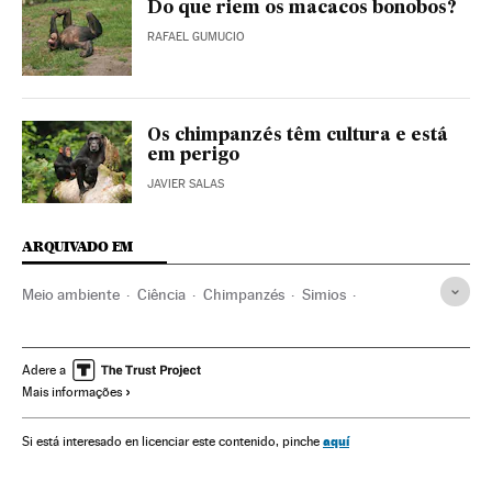
Do que riem os macacos bonobos?
RAFAEL GUMUCIO
Os chimpanzés têm cultura e está
em perigo
JAVIER SALAS
ARQUIVADO EM
Meio ambiente
Ciência
Chimpanzés
Simios
Primatas
Homossexualidade
Mamíferos
Animais
Sexualidade
Fauna
Espécies
Adere a
Mais informações
aquí
Si está interesado en licenciar este contenido, pinche