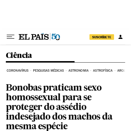
Pular para o conteúdo
SUSCRÍBETE
Ciência
CORONAVÍRUS
PESQUISAS MÉDICAS
ASTRONOMIA
ASTROFÍSICA
ARQUEO
Bonobas praticam sexo
homossexual para se
proteger do assédio
indesejado dos machos da
mesma espécie