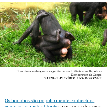
Duas fêmeas esfregam suas genitálias em LuiKotale, na República
Democrática do Congo.
ZANNA CLAY / VÍDEO: LIZA MOSCOVICE
Os bonobos são popularmente conhecidos
como os primatas hippies
, por causa dos seus