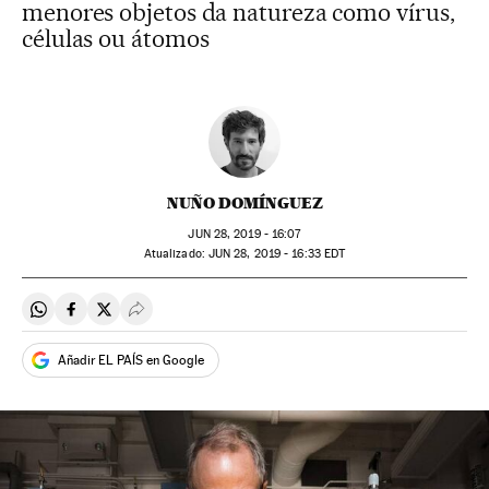
menores objetos da natureza como vírus,
células ou átomos
NUÑO DOMÍNGUEZ
JUN
28, 2019 - 16:07
atualizado:
JUN
28, 2019 - 16:33
EDT
Compartir en Whatsapp
Compartir en Facebook
Compartir en Twitter
Desplegar Redes Sociales
Añadir EL PAÍS en Google