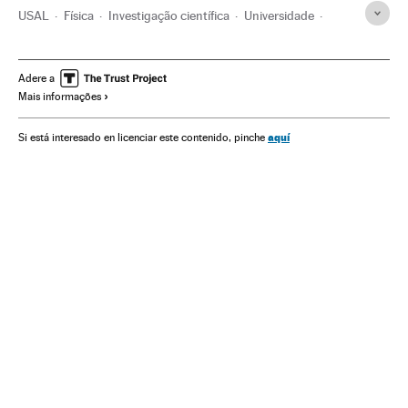
USAL
Física
Investigação científica
Universidade
Ciências exatas
Educação superior
Sistema educativo
Educação
Ciência
Adere a
Mais informações
aquí
Si está interesado en licenciar este contenido, pinche