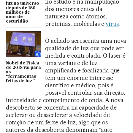
no estudo e na manipulação
luz no universo
dos menores entes da
depois de 180
milhões de
natureza como átomos,
anos de
escuridão
proteínas, moléculas e
vírus
.
O achado acrescenta uma nova
qualidade de luz que pode ser
medida e controlada. O laser é
uma variante de luz
Nobel de Física
de 2018 vai para
amplificada e focalizada que
as
tem um enorme interesse
“ferramentas
feitas de luz”
científico e médico, pois é
possível controlar sua direção,
intensidade e comprimento de onda. A nova
descoberta se concentra na capacidade de
acelerar ou desacelerar a velocidade de
rotação de um feixe de luz, algo que os
autores da descoberta denominam “auto