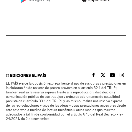
©
EDICIONES EL PAÍS
EL PAÍS BRASIL EN
EL PAÍS BRASI
EL PAÍS B
EL PA
EL PAÍS ejerce la oposición expresa frente al uso de sus obras y prestaciones en
la elaboración de revistas de prensa prevista en el artículo 32.1 del TRLPI;
también realiza la reserva expresa frente a la reproducción, distribución y
comunicación pública de sus trabajos y artículos sobre temas de actualidad
prevista en el artículo 33.1 del TRLPI; y, asimismo, realiza una reserva expresa
de las reproducciones y usos de las obras y otras prestaciones accesibles desde
este sitio web a medios de lectura mecánica u otros medios que resulten
adecuados a tal fin de conformidad con el artículo 67.3 del Real Decreto - ley
24/2021, de 2 de noviembre