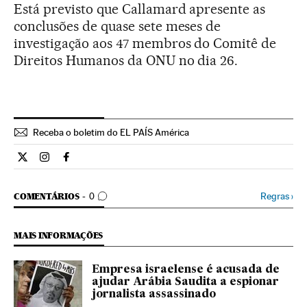
Está previsto que Callamard apresente as
conclusões de quase sete meses de
investigação aos 47 membros do Comitê de
Direitos Humanos da ONU no dia 26.
Receba o boletim do EL PAÍS América
Internacional El País Brasil en Twitter
Internacional El País Brasil en Instagram
Internacional El País Brasil en Facebook
COMENTÁRIOS
Regras
›
COMENTÁRIOS
0
MAIS INFORMAÇÕES
Empresa israelense é acusada de
ajudar Arábia Saudita a espionar
jornalista assassinado