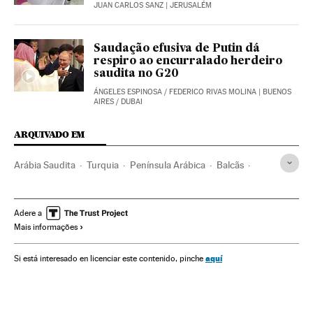
JUAN CARLOS SANZ
| JERUSALÉM
Saudação efusiva de Putin dá
respiro ao encurralado herdeiro
saudita no G20
ÁNGELES ESPINOSA
/
FEDERICO RIVAS MOLINA
| BUENOS
AIRES / DUBAI
ARQUIVADO EM
Arábia Saudita
Turquia
Península Arábica
Balcãs
Oriente médio
Europa Sul
Ásia
Europa
Adere a
Mais informações
aquí
Si está interesado en licenciar este contenido, pinche