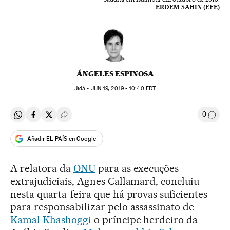
ERDEM SAHIN (EFE)
ÁNGELES ESPINOSA
Jidá -
JUN
19, 2019 - 10:40
EDT
0
Compartir en Whatsapp
Compartir en Facebook
Compartir en Twitter
Desplegar Redes Sociales
Comen
Añadir EL PAÍS en Google
A relatora da
ONU
para as execuções
extrajudiciais, Agnes Callamard, concluiu
nesta quarta-feira que há provas suficientes
para responsabilizar pelo assassinato de
Kamal Khashoggi
o príncipe herdeiro da