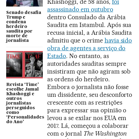
Khashoggi, de 58 anos,
foi
assassinado em outubro
Senado desafia
dentro Consulado da Arábia
Trump e
condena
Saudita em Istambul. Após sua
herdeiro
recusa inicial, a Arábia Saudita
saudita por
morte de
admitiu que o crime
havia sido
jornalista
obra de agentes a serviço do
Estado
. No entanto, as
autoridades sauditas sempre
insistiram que não agiram sob
as ordens do herdeiro.
Revista ‘Time’
Embora o jornalista não fosse
escolhe Jamal
um dissidente, seu desconforto
Khashoggi e
outros
crescente com as restrições
jornalistas
perseguidos
para expressar sua opinião o
como
levou a se exilar nos EUA em
‘Personalidades
do Ano’
2017. Lá, começou a colaborar
com o jornal
The Washington