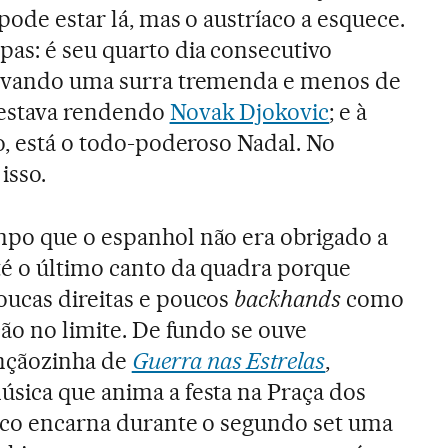
 pode estar lá, mas o austríaco a esquece.
as: é seu quarto dia consecutivo
levando uma surra tremenda e menos de
 estava rendendo
Novak Djokovic
; e à
ro, está o todo-poderoso Nadal. No
isso.
mpo que o espanhol não era obrigado a
té o último canto da quadra porque
oucas direitas e poucos
backhands
como
ção no limite. De fundo se ouve
çãozinha de
Guerra nas Estrelas
,
sica que anima a festa na Praça dos
íaco encarna durante o segundo set uma