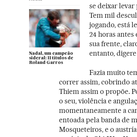
se deixar levar
Tem mil desculp
jogando, está 
24 horas antes
sua frente, cla
entanto, digere 
Nadal, um campeão
sideral: 11 títulos de
Roland Garros
Fazia muito te
correr assim, cobrindo a
Thiem assim o propõe. P
o seu, violência e angula
momentaneamente a can
entoada pela banda de mú
Mosqueteiros, e o austr