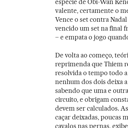
espécie de Obi-Wan Keno
valente, certamente o me
Vence o set contra Nadal
vencido um set na final f
– e empata o jogo quand
De volta ao começo, teóri
reprimenda que Thiem re
resolvida o tempo todo a
nenhum dos dois deixa a 
sabendo que uma e outr
circuito, e obrigam const
devem ser calculados. As
caçar deixadas, poucas m
cavalos nas pernas, exib