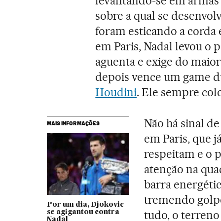
levantando-se em armas c
sobre a qual se desenvolv
foram esticando a corda 
em Paris, Nadal levou o p
aguenta e exige do maior
depois vence um game d
Houdini
. Ele sempre col
Não há sinal d
MAIS INFORMAÇÕES
em Paris, que j
respeitam e o p
atenção na qua
barra energétic
tremendo golp
Por um dia, Djokovic
tudo, o terreno 
se agigantou contra
Nadal