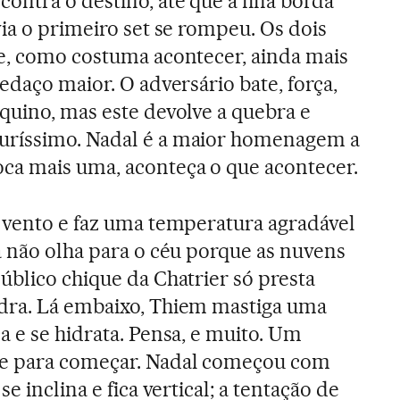
ontra o destino, até que a fina borda
ia o primeiro set se rompeu. Os dois
e, como costuma acontecer, ainda mais
edaço maior. O adversário bate, força,
quino, mas este devolve a quebra e
uríssimo. Nadal é a maior homenagem a
oca mais uma, aconteça o que acontecer.
e vento e faz uma temperatura agradável
á não olha para o céu porque as nuvens
úblico chique da Chatrier só presta
dra. Lá embaixo, Thiem mastiga uma
a e se hidrata. Pensa, e muito. Um
e para começar. Nadal começou com
se inclina e fica vertical; a tentação de