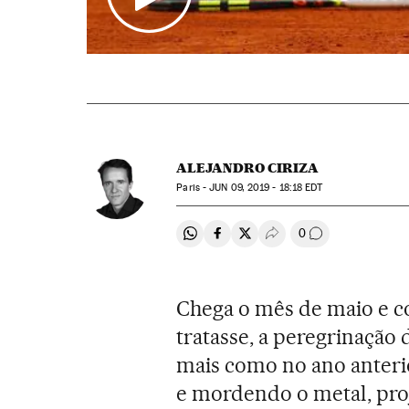
ALEJANDRO CIRIZA
Paris -
JUN
09, 2019 - 18:18
EDT
0
Compartir en Whatsapp
Compartir en Facebook
Compartir en Twitter
Desplegar Redes Soci
Comentários
Chega o mês de maio e co
tratasse, a peregrinação
mais como no ano anteri
e mordendo o metal, proj