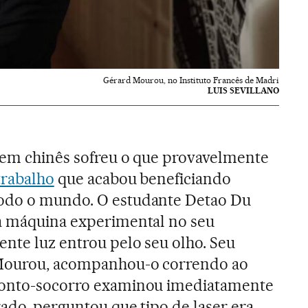
Gérard Mourou, no Instituto Francês de Madri
LUIS SEVILLANO
vem chinês sofreu o que provavelmente
trabalho
que acabou beneficiando
odo o mundo. O estudante Detao Du
ma máquina experimental no seu
ente luz entrou pelo seu olho. Seu
 Mourou, acompanhou-o correndo ao
ronto-socorro examinou imediatamente
rado, perguntou que tipo de laser era