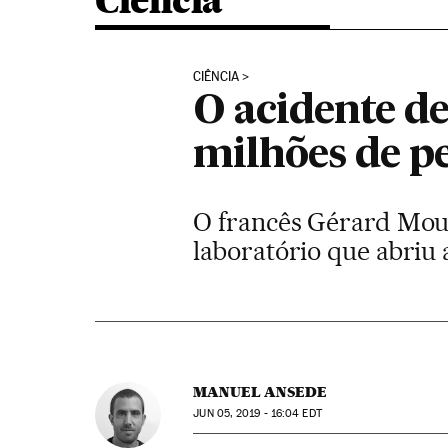
Ciência
CIÊNCIA
O acidente d
milhões de p
O francês Gérard Mour
laboratório que abriu a
MANUEL ANSEDE
JUN
05, 2019 - 16:04
EDT