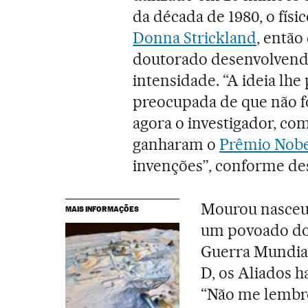
da década de 1980, o físi
Donna Strickland
, então
doutorado desenvolvendo 
intensidade. “A ideia lhe
preocupada de que não fo
agora o investigador, com
ganharam o
Prêmio Nobel
invenções”, conforme des
Mourou nasceu 
MAIS INFORMAÇÕES
um povoado do
Guerra Mundial
D, os Aliados 
“Não me lembro 