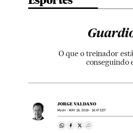
Esportes
Guardio
O que o treinador está
conseguindo e
JORGE VALDANO
Madri -
MAY
18, 2019 - 16:47
EDT
Compartir en Whatsapp
Compartir en Facebook
Compartir en Twitter
Desplegar Redes Soci