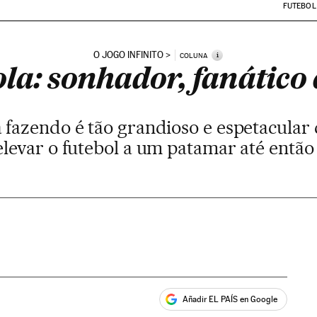
FUTEBOL
O JOGO INFINITO
i
COLUNA
la: sonhador, fanático e
 fazendo é tão grandioso e espetacular 
levar o futebol a um patamar até entã
Añadir EL PAÍS en Google
ales