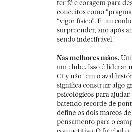
ter fé e coragem para de
conceitos como “pragmati
“vigor físico”. E um con
surpreender, ano após a
sendo indecifrável.
Nas melhores mãos.
Unir
um clube. Isso é liderar 
City não tem o aval histó
significa construir algo g
psicológicos para ajudar
batendo recorde de pont
define os dois marcos de
pensamento para o camp
competitivo. O futebol q