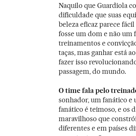
Naquilo que Guardiola c
dificuldade que suas equ
beleza eficaz parece fá
fosse um dom e não um fr
treinamentos e convicçã
taças, mas ganhar está a
fazer isso revolucionando
passagem, do mundo.
O time fala pelo treinad
sonhador, um fanático e 
fanático é teimoso, e os 
maravilhoso que constró
diferentes e em países di