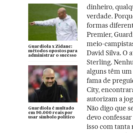
dinheiro, qualq
verdade. Porqu
formas diferent
Premier, Guardi
meio-campistas
Guardiola x Zidane:
David Silva. O 
métodos opostos para
administrar o sucesso
Sterling. Nenh
alguns têm um 
fama de pregui
City, encontra
autorizam a jo
Não digo que s
Guardiola é multado
em 90.000 reais por
devo confessar
usar símbolo político
isso com tanta