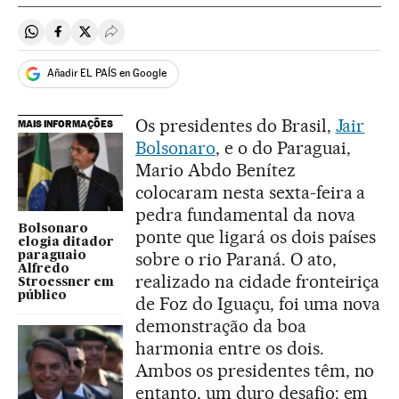
Compartir en Whatsapp
Compartir en Facebook
Compartir en Twitter
Desplegar Redes Sociales
Añadir EL PAÍS en Google
Os presidentes do Brasil,
Jair
MAIS INFORMAÇÕES
Bolsonaro
, e o do Paraguai,
Mario Abdo Benítez
colocaram nesta sexta-feira a
pedra fundamental da nova
Bolsonaro
ponte que ligará os dois países
elogia ditador
sobre o rio Paraná. O ato,
paraguaio
Alfredo
realizado na cidade fronteiriça
Stroessner em
público
de Foz do Iguaçu, foi uma nova
demonstração da boa
harmonia entre os dois.
Ambos os presidentes têm, no
entanto, um duro desafio: em