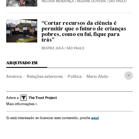
HELOÍSA MENDONÇA
/
REGIANE OLIVEIRA
| SÃO PAULO
“Cortar recursos da ciência é
permitir que o futuro de crianças
pobres, como eu fui, fique para
trás”
BEATRIZ JUCÁ
| SÃO PAULO
ARQUIVADO EM
América
Relações exteriores
Política
Mario Abdo
Paraguai
Jair Bolsonaro
Brasil
Governo Brasil
Relações internacionais
América do Sul
América Latina
Adere a
Mais informações
Governo
aquí
Si está interesado en licenciar este contenido, pinche