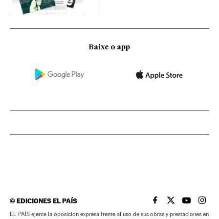
Baixe o app
©
EDICIONES EL PAÍS
EL PAÍS BRASIL EN
EL PAÍS BRASI
EL PAÍS B
EL PA
EL PAÍS ejerce la oposición expresa frente al uso de sus obras y prestaciones en