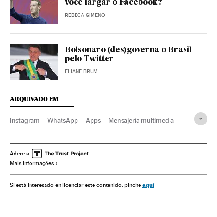
você largar o Facebook?
REBECA GIMENO
Bolsonaro (des)governa o Brasil
pelo Twitter
ELIANE BRUM
ARQUIVADO EM
Instagram
WhatsApp
Apps
Mensajería multimedia
Facebook
Aplicações informáticas
Redes sociais
Telefonia celular multimídia
Programas informáticos
Adere a
Mais informações
Celular
Internet
Empresas
Informática
Mobilidade
Telefonia
Telecomunicações
Economia
Tecnologia
aquí
Si está interesado en licenciar este contenido, pinche
Comunicações
Indústria
Ciência