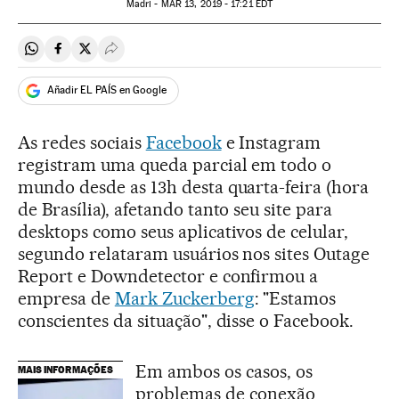
Madri -
MAR
13, 2019 - 17:21
EDT
Compartir en Whatsapp
Compartir en Facebook
Compartir en Twitter
Desplegar Redes Sociales
Añadir EL PAÍS en Google
As redes sociais
Facebook
e Instagram
registram uma queda parcial em todo o
mundo desde as 13h desta quarta-feira (hora
de Brasília), afetando tanto seu site para
desktops como seus aplicativos de celular,
segundo relataram usuários nos sites Outage
Report e Downdetector e confirmou a
empresa de
Mark Zuckerberg
: "Estamos
conscientes da situação", disse o Facebook.
Em ambos os casos, os
MAIS INFORMAÇÕES
problemas de conexão