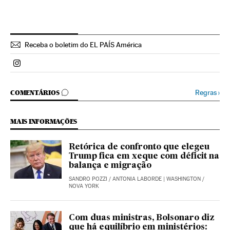
Receba o boletim do EL PAÍS América
Politica El País Brasil en Instagram
COMENTÁRIOS
Regras
›
COMENTÁRIOS
MAIS INFORMAÇÕES
Retórica de confronto que elegeu
Trump fica em xeque com déficit na
balança e migração
SANDRO POZZI
/
ANTONIA LABORDE
| WASHINGTON /
NOVA YORK
Com duas ministras, Bolsonaro diz
que há equilíbrio em ministérios: