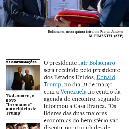
Bolsonaro, nesta quinta-feira, no Rio de Janeiro
M. PIMENTEL (AFP)
O presidente
Jair Bolsonaro
MAIS INFORMAÇÕES
será recebido pelo presidente
dos Estados Unidos,
Donald
Trump
, no dia 19 de março
com a
Venezuela
no centro da
'Bolsonaro, o
agenda do encontro, segundo
novo
informou a Casa Branca. “Os
“bromance”
autoritário de
líderes das duas maiores
Trump'
economias do hemisfério vão
discutir oportunidades de