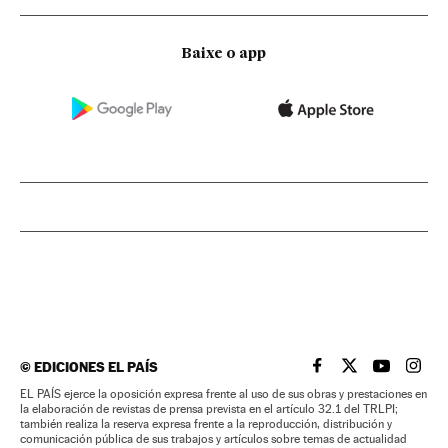
Baixe o app
©
EDICIONES EL PAÍS
EL PAÍS BRASIL EN
EL PAÍS BRASI
EL PAÍS B
EL PA
EL PAÍS ejerce la oposición expresa frente al uso de sus obras y prestaciones en
la elaboración de revistas de prensa prevista en el artículo 32.1 del TRLPI;
también realiza la reserva expresa frente a la reproducción, distribución y
comunicación pública de sus trabajos y artículos sobre temas de actualidad