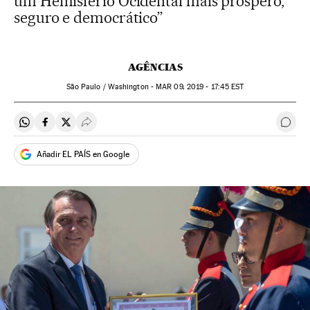
um Hemisfério Ocidental mais próspero,
seguro e democrático”
AGÊNCIAS
São Paulo / Washington -
MAR
09, 2019 - 17:45
EST
Compartir en Whatsapp
Compartir en Facebook
Compartir en Twitter
Desplegar Redes Sociales
Come
Añadir EL PAÍS en Google