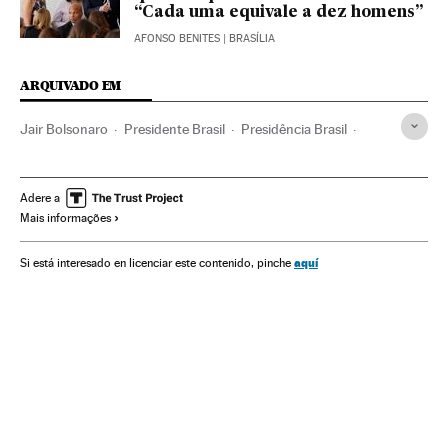
“Cada uma equivale a dez homens”
AFONSO BENITES
| BRASÍLIA
ARQUIVADO EM
Jair Bolsonaro
Presidente Brasil
Presidência Brasil
Governo Brasil
Governo
Administração Estado
Administração pública
Política
Adere a
Mais informações
aquí
Si está interesado en licenciar este contenido, pinche