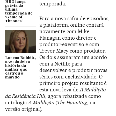
HBO lança
temporada.
prévia da
última
temporada de
Para a nova safra de episódios,
‘Game of
Thrones’
a plataforma online contará
novamente com Mike
Flanagan como diretor e
produtor-executivo e com
Trevor Macy como produtor.
Os dois assinaram um acordo
Lorena Bobbitt,
a verdadeira
com a Netflix para
história da
desenvolver e produzir novas
mulher que
castrou o
séries com exclusividade. O
marido
primeiro projeto resultante é
esta nova leva de
A Maldição
da Residência Hill
, agora rebatizada como
antologia
A Maldição
(
The Haunting
, na
versão original).