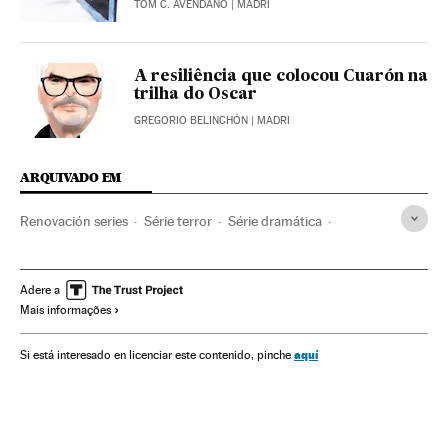
TOM C. AVENDAÑO
| MADRI
A resiliência que colocou Cuarón na
trilha do Oscar
GREGORIO BELINCHÓN
| MADRI
ARQUIVADO EM
Renovación series
Série terror
Série dramática
Novedades series
Netflix
Gêneros séries
Plataformas digitales
Séries tv
Programa tv
Adere a
Mais informações
Programação
Televisão
Meios comunicação
Telecomunicações
Comunicação
Comunicações
aquí
Si está interesado en licenciar este contenido, pinche