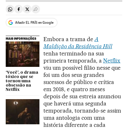
Compartir en Whatsapp
Compartir en Facebook
Compartir en Twitter
Desplegar Redes Sociales
Añadir EL PAÍS en Google
Embora a trama de
A
MAIS INFORMAÇÕES
Maldição da Residência Hill
tenha terminado na sua
primeira temporada, a
Netflix
viu um possível filão nesse que
‘Você’, o drama
foi um dos seus grandes
tóxico que se
sucessos de público e crítica
tornou uma
obsessão na
em 2018, e quatro meses
Netflix
depois de sua estreia anunciou
que haverá uma segunda
temporada, tornando-se assim
uma antologia com uma
história diferente a cada