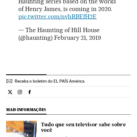
Haunting series based on the works
of Henry James, is coming in 2020.
pic.twitter.com/nvhRBEfH2E
— The Haunting of Hill House
(@haunting)
February 21, 2019
Receba o boletim do EL PAÍS América
Cultura El País Brasil en Twitter
Cultura El País Brasil en Instagram
Cultura El País Brasil en Facebook
MAIS INFORMAÇÕES
Tudo que seu televisor sabe sobre
você