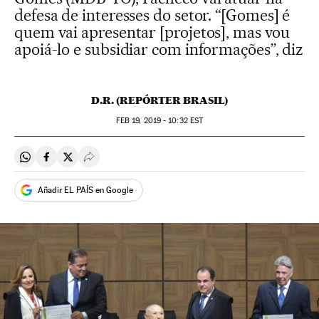
defesa de interesses do setor. “[Gomes] é
quem vai apresentar [projetos], mas vou
apoiá-lo e subsidiar com informações”, diz
D.R. (REPÓRTER BRASIL)
FEB
19, 2019 - 10:32
EST
Compartir en Whatsapp
Compartir en Facebook
Compartir en Twitter
Desplegar Redes Sociales
Añadir EL PAÍS en Google