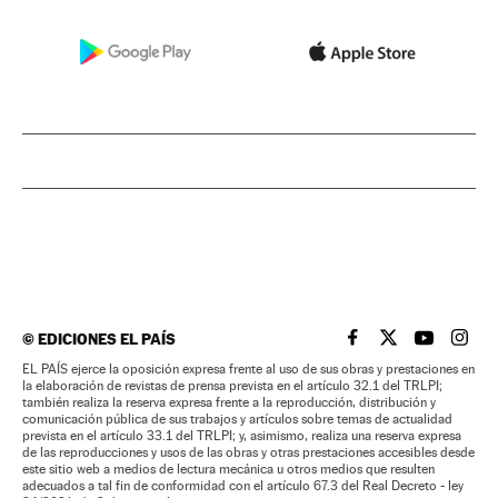
©
EDICIONES EL PAÍS
EL PAÍS BRASIL EN
EL PAÍS BRASI
EL PAÍS B
EL PA
EL PAÍS ejerce la oposición expresa frente al uso de sus obras y prestaciones en
la elaboración de revistas de prensa prevista en el artículo 32.1 del TRLPI;
también realiza la reserva expresa frente a la reproducción, distribución y
comunicación pública de sus trabajos y artículos sobre temas de actualidad
prevista en el artículo 33.1 del TRLPI; y, asimismo, realiza una reserva expresa
de las reproducciones y usos de las obras y otras prestaciones accesibles desde
este sitio web a medios de lectura mecánica u otros medios que resulten
adecuados a tal fin de conformidad con el artículo 67.3 del Real Decreto - ley