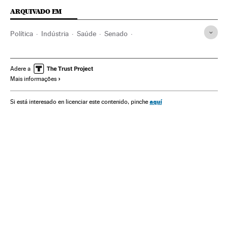
ARQUIVADO EM
Política
Indústria
Saúde
Senado
Indústria farmacêutica
Farmácia
Parlamento
Brasil
América do Sul
América Latina
Medicina
América
Adere a
Mais informações
aquí
Si está interesado en licenciar este contenido, pinche