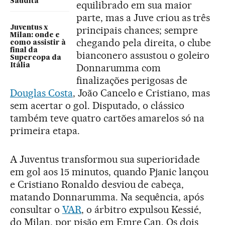
Saudita
equilibrado em sua maior
parte, mas a Juve criou as três
Juventus x
principais chances; sempre
Milan: onde e
chegando pela direita, o clube
como assistir à
final da
bianconero assustou o goleiro
Supercopa da
Itália
Donnarumma com
finalizações perigosas de
Douglas Costa
, João Cancelo e Cristiano, mas
sem acertar o gol. Disputado, o clássico
também teve quatro cartões amarelos só na
primeira etapa.
A Juventus transformou sua superioridade
em gol aos 15 minutos, quando Pjanic lançou
e Cristiano Ronaldo desviou de cabeça,
matando Donnarumma. Na sequência, após
consultar o
VAR
, o árbitro expulsou Kessié,
do Milan, por pisão em Emre Can. Os dois