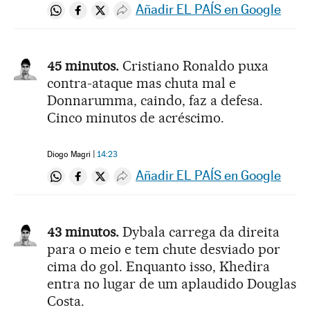
Añadir EL PAÍS en Google
Compartir en Whatsapp
Compartir en Facebook
Compartir en Twitter
Desplegar Redes Sociales
45 minutos.
Cristiano Ronaldo puxa
contra-ataque mas chuta mal e
Donnarumma, caindo, faz a defesa.
Cinco minutos de acréscimo.
Diogo Magri
14:23
Añadir EL PAÍS en Google
Compartir en Whatsapp
Compartir en Facebook
Compartir en Twitter
Desplegar Redes Sociales
43 minutos.
Dybala carrega da direita
para o meio e tem chute desviado por
cima do gol. Enquanto isso, Khedira
entra no lugar de um aplaudido Douglas
Costa.