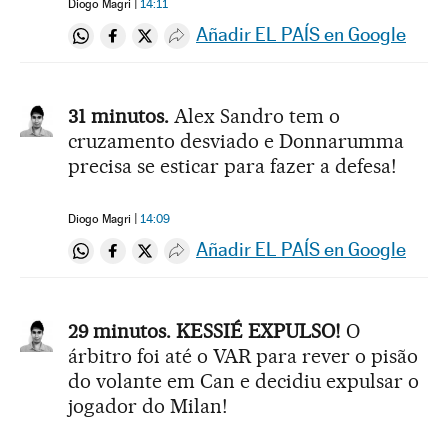
Diogo Magri
14:11
Añadir EL PAÍS en Google
Compartir en Whatsapp
Compartir en Facebook
Compartir en Twitter
Desplegar Redes Sociales
31 minutos.
Alex Sandro tem o
cruzamento desviado e Donnarumma
precisa se esticar para fazer a defesa!
Diogo Magri
14:09
Añadir EL PAÍS en Google
Compartir en Whatsapp
Compartir en Facebook
Compartir en Twitter
Desplegar Redes Sociales
29 minutos. KESSIÉ EXPULSO!
O
árbitro foi até o VAR para rever o pisão
do volante em Can e decidiu expulsar o
jogador do Milan!