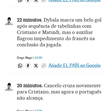
Compartir en Whatsapp
Compartir en Facebook
Compartir en Twitter
Desplegar Redes Sociales
22 minutos.
Dybala marca um belo gol
após sequência de tabelinhas com
Cristiano e Matuidi, mas o auxiliar
flagrou impedimento do francês na
conclusão da jogada.
Diogo Magri
14:00
Añadir EL PAÍS en Google
Compartir en Whatsapp
Compartir en Facebook
Compartir en Twitter
Desplegar Redes Sociales
20 minutos.
Cancelo cruza novamente
para Cristiano, mas agora o português
não alcança.
Diogo Magri
13:58