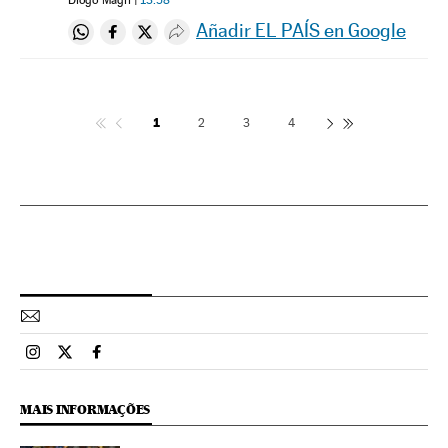
Añadir EL PAÍS en Google
Compartir en Whatsapp
Compartir en Facebook
Compartir en Twitter
Desplegar Redes Sociales
1
2
3
4
Esportes El País Brasil en Instagram
Esportes El País Brasil en Twitter
Esportes El País Brasil en Facebook
MAIS INFORMAÇÕES