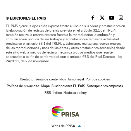
©
EDICIONES EL PAÍS
EL PAÍS BRASIL EN
EL PAÍS BRASI
EL PAÍS B
EL PA
EL PAÍS ejerce la oposición expresa frente al uso de sus obras y prestaciones en
la elaboración de revistas de prensa prevista en el artículo 32.1 del TRLPI;
también realiza la reserva expresa frente a la reproducción, distribución y
comunicación pública de sus trabajos y artículos sobre temas de actualidad
prevista en el artículo 33.1 del TRLPI; y, asimismo, realiza una reserva expresa
de las reproducciones y usos de las obras y otras prestaciones accesibles desde
este sitio web a medios de lectura mecánica u otros medios que resulten
adecuados a tal fin de conformidad con el artículo 67.3 del Real Decreto - ley
24/2021, de 2 de noviembre
Contacto
Venta de contenidos
Aviso legal
Política cookies
Política de privacidad
Mapa
Suscripciones EL PAÍS
Suscripciones empresas
RSS
Índice
Noticias de hoy
Webs de PRISA