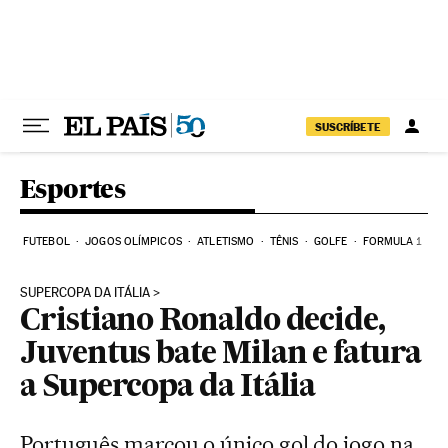
Pular para o conteúdo
SUSCRÍBETE
Esportes
FUTEBOL
JOGOS OLÍMPICOS
ATLETISMO
TÊNIS
GOLFE
FORMULA 1
SUPERCOPA DA ITÁLIA
Cristiano Ronaldo decide,
Juventus bate Milan e fatura
a Supercopa da Itália
Português marcou o único gol do jogo na