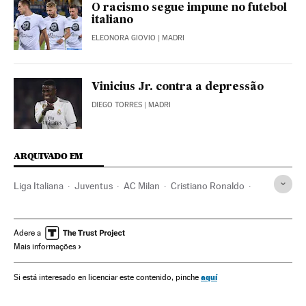
O racismo segue impune no futebol
italiano
ELEONORA GIOVIO
| MADRI
Vinicius Jr. contra a depressão
DIEGO TORRES
| MADRI
ARQUIVADO EM
Liga Italiana
Juventus
AC Milan
Cristiano Ronaldo
Liga futebol
Brasil
Futebol
Times esportes
América do Sul
América Latina
Competições
Adere a
Mais informações
América
Esportes
aquí
Si está interesado en licenciar este contenido, pinche