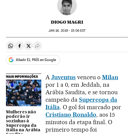
DIOGO MAGRI
JAN
16, 2019 - 15:06
EST
Compartir en Whatsapp
Compartir en Facebook
Compartir en Twitter
Desplegar Redes Sociales
Añadir EL PAÍS en Google
A
Juventus
venceu o
Milan
MAIS INFORMAÇÕES
por 1 a 0, em Jeddah, na
Arábia Saudita, e se tornou
campeão da
Supercopa da
Itália
. O gol foi marcado por
Mulheres não
Cristiano Ronaldo
, aos 15
poderão ir
minutos da etapa final. O
sozinhas à
Supercopa da
primeiro tempo foi
Itália na Arábia